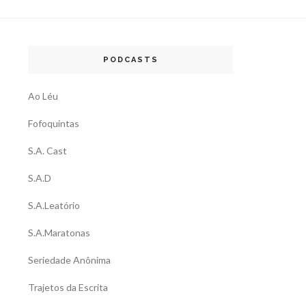
PODCASTS
Ao Léu
Fofoquintas
S.A. Cast
S.A.D
S.A.Leatório
S.A.Maratonas
Seriedade Anônima
Trajetos da Escrita