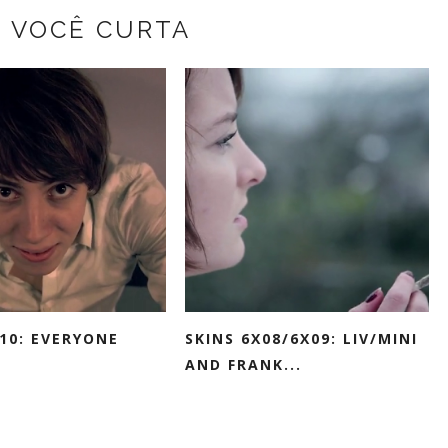
Z VOCÊ CURTA
X10: EVERYONE
SKINS 6X08/6X09: LIV/MINI
AND FRANK...