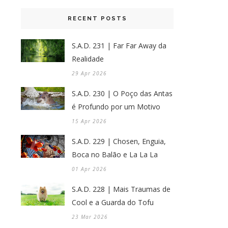
RECENT POSTS
S.A.D. 231 | Far Far Away da
Realidade
29 Apr 2026
S.A.D. 230 | O Poço das Antas
é Profundo por um Motivo
15 Apr 2026
S.A.D. 229 | Chosen, Enguia,
Boca no Balão e La La La
01 Apr 2026
S.A.D. 228 | Mais Traumas de
Cool e a Guarda do Tofu
23 Mar 2026