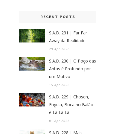
RECENT POSTS
S.A.D. 231 | Far Far
Away da Realidade
29 Apr 2026
S.A.D. 230 | O Poço das
Antas é Profundo por
um Motivo
15 Apr 2026
S.A.D. 229 | Chosen,
Enguia, Boca no Balão
e La La La
01 Apr 2026
S.A.D. 228 | Mais