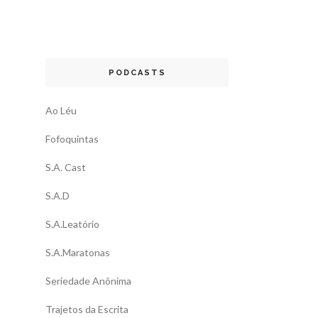
PODCASTS
Ao Léu
Fofoquintas
S.A. Cast
S.A.D
S.A.Leatório
S.A.Maratonas
Seriedade Anônima
Trajetos da Escrita