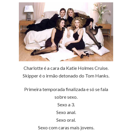
Charlotte é a cara da Katie Holmes Cruise.
Skipper é o irmão detonado do Tom Hanks.
Primeira temporada finalizada e só se fala
sobre sexo.
Sexo a 3.
Sexo anal.
Sexo oral.
Sexo com caras mais jovens.