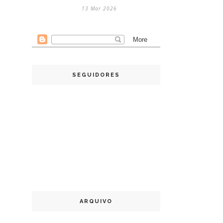
13 Mar 2026
SEGUIDORES
ARQUIVO