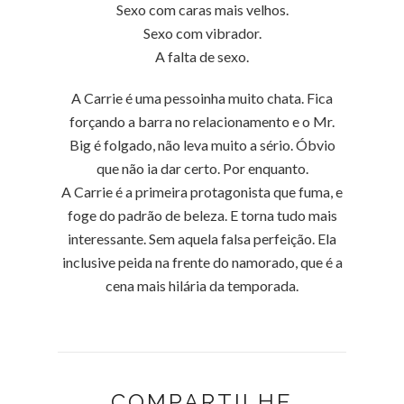
Sexo com caras mais velhos.
Sexo com vibrador.
A falta de sexo.
A Carrie é uma pessoinha muito chata. Fica
forçando a barra no relacionamento e o Mr.
Big é folgado, não leva muito a sério. Óbvio
que não ia dar certo. Por enquanto.
A Carrie é a primeira protagonista que fuma, e
foge do padrão de beleza. E torna tudo mais
interessante. Sem aquela falsa perfeição. Ela
inclusive peida na frente do namorado, que é a
cena mais hilária da temporada.
COMPARTILHE