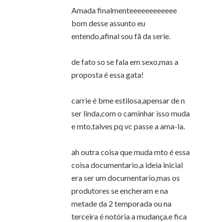
Amada finalmenteeeeeeeeeeee
bom desse assunto eu
entendo,afinal sou fã da serie.
de fato so se fala em sexo,mas a
proposta é essa gata!
carrie é bme estilosa,apensar de n
ser linda,com o caminhar isso muda
e mto,talves pq vc passe a ama-la.
ah outra coisa que muda mto é essa
coisa documentario,a ideia inicial
era ser um documentario,mas os
produtores se encheram e na
metade da 2 temporada ou na
terceira é notória a mudança.e fica