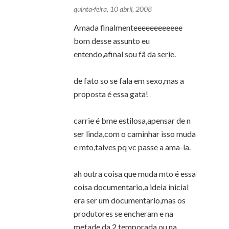
quinta-feira, 10 abril, 2008
Amada finalmenteeeeeeeeeeee
bom desse assunto eu
entendo,afinal sou fã da serie.
de fato so se fala em sexo,mas a
proposta é essa gata!
carrie é bme estilosa,apensar de n
ser linda,com o caminhar isso muda
e mto,talves pq vc passe a ama-la.
ah outra coisa que muda mto é essa
coisa documentario,a ideia inicial
era ser um documentario,mas os
produtores se encheram e na
metade da 2 temporada ou na