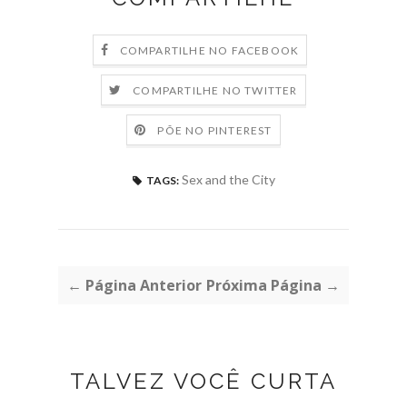
COMPARTILHE NO FACEBOOK
COMPARTILHE NO TWITTER
PÕE NO PINTEREST
Sex and the City
TAGS:
← Página Anterior
Próxima Página →
TALVEZ VOCÊ CURTA