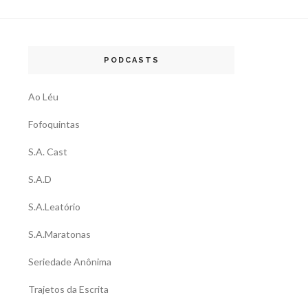
PODCASTS
Ao Léu
Fofoquintas
S.A. Cast
S.A.D
S.A.Leatório
S.A.Maratonas
Seriedade Anônima
Trajetos da Escrita