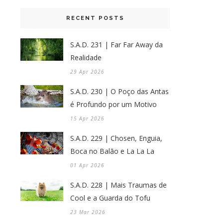
RECENT POSTS
S.A.D. 231 | Far Far Away da
Realidade
29 Apr 2026
S.A.D. 230 | O Poço das Antas
é Profundo por um Motivo
15 Apr 2026
S.A.D. 229 | Chosen, Enguia,
Boca no Balão e La La La
01 Apr 2026
S.A.D. 228 | Mais Traumas de
Cool e a Guarda do Tofu
23 Mar 2026