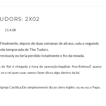
UDORS: 2X02
11.4.08
Finalmente, depois de duas semanas de atraso, saiu o segundo
nda temporada de The Tudors.
eviously eu teria perdido totalmente o fio da meada.
m do Rei é chegada a hora da operação:legalizar Ana Bolena.É quase
e o rei quer usar, vamos fazer disso algo dentro da lei.
greja Católica.Ele simplesmente diz ao clero inglês: ou eu ou o Papa.