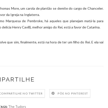
homas More, um carola de plantão se demite do cargo de Chanceler.
or da Igreja na Inglaterra.
omo Marquesa de Pembroke, há aqueles que planejam matá-la para
 delícia Henry Cavill), melhor amigo do Rei, está a favor de Catarina.
ve que sim, finalmente, está na hora de ter um filho do Rei. E ela vai
PARTILHE
COMPARTILHE NO TWITTER
PÕE NO PINTEREST
The Tudors
TAGS: