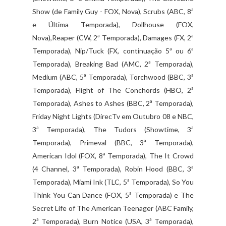
Show (de Family Guy - FOX, Nova), Scrubs (ABC, 8ª
e Última Temporada), Dollhouse (FOX,
Nova),Reaper (CW, 2ª Temporada), Damages (FX, 2ª
Temporada), Nip/Tuck (FX, continuação 5ª ou 6ª
Temporada), Breaking Bad (AMC, 2ª Temporada),
Medium (ABC, 5ª Temporada), Torchwood (BBC, 3ª
Temporada), Flight of The Conchords (HBO, 2ª
Temporada), Ashes to Ashes (BBC, 2ª Temporada),
Friday Night Lights (DirecTv em Outubro 08 e NBC,
3ª Temporada), The Tudors (Showtime, 3ª
Temporada), Primeval (BBC, 3ª Temporada),
American Idol (FOX, 8ª Temporada), The It Crowd
(4 Channel, 3ª Temporada), Robin Hood (BBC, 3ª
Temporada), Miami Ink (TLC, 5ª Temporada), So You
Think You Can Dance (FOX, 5ª Temporada) e The
Secret Life of The American Teenager (ABC Family,
2ª Temporada), Burn Notice (USA, 3ª Temporada),