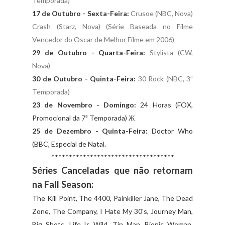
Temporada)
17 de Outubro - Sexta-Feira:
Crusoe (NBC, Nova)
Crash (Starz, Nova) (Série Baseada no Filme
Vencedor do Oscar de Melhor Filme em 2006)
29 de Outubro -
Quarta-Feira:
Stylista (CW,
Nova)
30 de Outubro -
Quinta-Feira:
30 Rock (NBC, 3ª
Temporada)
23 de Novembro -
Domingo:
24 Horas (FOX,
Promocional da 7ª Temporada) Ж
25 de Dezembro -
Quinta-Feira:
Doctor Who
(BBC, Especial de Natal.
***********************************
Séries Canceladas que não retornam
na Fall Season:
The Kill Point, The 4400, Painkiller Jane, The Dead
Zone, The Company, I Hate My 30's, Journey Man,
Big Shots, Life Is Wild, Tin Man, Bionic Woman,