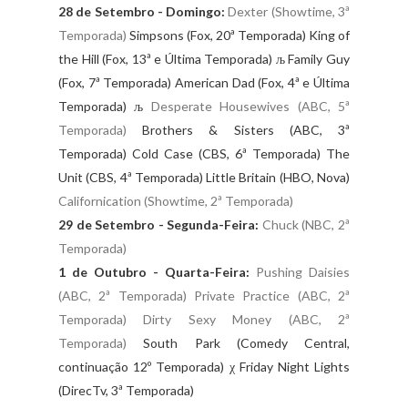
28 de Setembro - Domingo:
Dexter (Showtime, 3ª
Temporada)
Simpsons (Fox, 20ª Temporada) King of
the Hill (Fox, 13ª e Última Temporada) љ Family Guy
(Fox, 7ª Temporada) American Dad (Fox, 4ª e Última
Temporada) љ
Desperate Housewives (ABC, 5ª
Temporada)
Brothers & Sisters (ABC, 3ª
Temporada) Cold Case (CBS, 6ª Temporada) The
Unit (CBS, 4ª Temporada) Little Britain (HBO, Nova)
Californication (Showtime, 2ª Temporada)
29 de Setembro - Segunda-Feira:
Chuck (NBC, 2ª
Temporada)
1 de Outubro - Quarta-Feira:
Pushing Daisies
(ABC, 2ª Temporada)
Private Practice (ABC, 2ª
Temporada)
Dirty Sexy Money (ABC, 2ª
Temporada)
South Park (Comedy Central,
continuação 12º Temporada) χ Friday Night Lights
(DirecTv, 3ª Temporada)