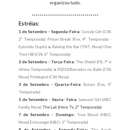
organizou tudo.
*********************************
Estréias:
1 de Setembro - Segunda-Feira:
Gossip Girl (CW,
2ª Temporada)
Prison Break (Fox, 4ª Temporada -
Episódio Duplo)
љ
Raising the Bar (TNT, Nova)
One
Tree Hill (CW, 6ª Temporada)
2 de Setembro - Terça-Feira:
The Shield (FX, 7ª e
última Temporada)
љ
90210/Barrados no Baile (CW,
Nova)
Privileged (CW, Nova)
3 de Setembro - Quarta-Feira:
Bones (Fox, 4ª
Temporada)
5 de Setembro - Sexta- Feira:
Samurai Girl (ABC
Family, Nova)
The Lair (Here Tv, 2ª Temporada)
7 de Setembro - Domingo:
True Blood (HBO,
Nova)
Entourage (HBO, 5ª Temporada)
8 de Setembro - Segunda-Feira:
The Sarah