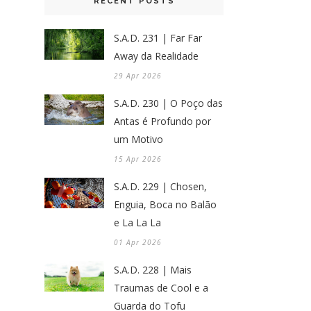
RECENT POSTS
S.A.D. 231 | Far Far
Away da Realidade
29 Apr 2026
S.A.D. 230 | O Poço das
Antas é Profundo por
um Motivo
15 Apr 2026
S.A.D. 229 | Chosen,
Enguia, Boca no Balão
e La La La
01 Apr 2026
S.A.D. 228 | Mais
Traumas de Cool e a
Guarda do Tofu