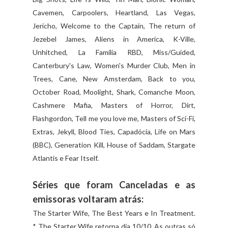
Cavemen, Carpoolers, Heartland, Las Vegas,
Jericho, Welcome to the Captain, The return of
Jezebel James, Aliens in America, K-Ville,
Unhitched, La Familia RBD, Miss/Guided,
Canterbury's Law, Women's Murder Club, Men in
Trees, Cane, New Amsterdam, Back to you,
October Road, Moolight, Shark, Comanche Moon,
Cashmere Mafia, Masters of Horror, Dirt,
Flashgordon, Tell me you love me, Masters of Sci-Fi,
Extras, Jekyll, Blood Ties, Capadócia, Life on Mars
(BBC), Generation Kill, House of Saddam, Stargate
Atlantis e Fear Itself.
Séries que foram Canceladas e as
emissoras voltaram atrás:
The Starter Wife, The Best Years e In Treatment.
* The Starter Wife retorna dia 10/10. As outras só