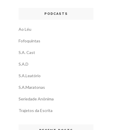
PODCASTS
Ao Léu
Fofoquintas
S.A. Cast
S.A.D
S.A.Leatório
S.A.Maratonas
Seriedade Anônima
Trajetos da Escrita