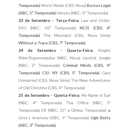
Temporada)
Worst Week (CBS, Nova)
Boston Legal
(ABC, 5ª Temporada)
Heroes (NBC, 3ª Temporada)
23 de Setembro - Terça-Feira:
Law and Order:
SVU (NBC, 10ª Temporada)
NCIS (CBS, 6ª
Temporada)
The Mentalist (CBS, Nova Série)
Without a Trace (CBS, 7ª Temporada)
24 de Setembro - Quarta-Feira:
Knight
Rider/Supermáquina (NBC, Nova)
Lipstick Jungle
(NBC, 2ª Temporada)
Criminal Minds (CBS, 4ª
Temporada) CSI: NY (CBS, 5ª Temporada)
Gary
Unmarried (CBS, Nova Série)
The New Adventures
of Old Christine (CBS, 4ª Temporada)
25 de Setembro - Quinta-Feira:
My Name is Earl
(NBC, 4ª Temporada)
The Office (NBC, 5ª
Temporada)
ER (NBC, 15ª e Última Temporada)
љ
Grey´s Anatomy (ABC, 5ª Temporada)
Ugly Betty
(ABC, 3ª Temporada)