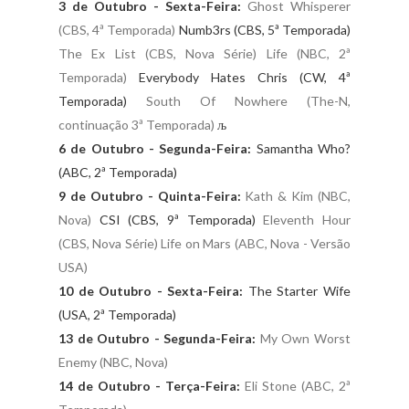
3 de Outubro - Sexta-Feira:
Ghost Whisperer
(CBS, 4ª Temporada)
Numb3rs (CBS, 5ª Temporada)
The Ex List (CBS, Nova Série)
Life (NBC, 2ª
Temporada)
Everybody Hates Chris (CW, 4ª
Temporada)
South Of Nowhere (The-N,
continuação 3ª Temporada)
љ
6 de Outubro - Segunda-Feira:
Samantha Who?
(ABC, 2ª Temporada)
9 de Outubro - Quinta-Feira:
Kath & Kim (NBC,
Nova)
CSI (CBS, 9ª Temporada)
Eleventh Hour
(CBS, Nova Série)
Life on Mars (ABC, Nova - Versão
USA)
10 de Outubro - Sexta-Feira:
The Starter Wife
(USA, 2ª Temporada)
13 de Outubro - Segunda-Feira:
My Own Worst
Enemy (NBC, Nova)
14 de Outubro - Terça-Feira:
Eli Stone (ABC, 2ª