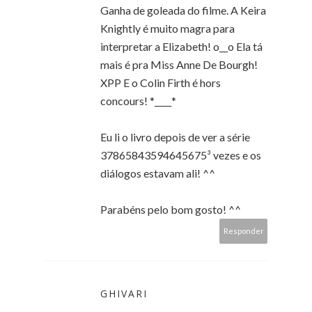
Ganha de goleada do filme. A Keira
Knightly é muito magra para
interpretar a Elizabeth! o__o Ela tá
mais é pra Miss Anne De Bourgh!
XPP E o Colin Firth é hors
concours! *____*
Eu li o livro depois de ver a série
37865843594645675³ vezes e os
diálogos estavam ali! ^^
Parabéns pelo bom gosto! ^^
Responder
GHIVARI