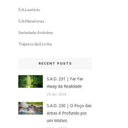
S.A.Leatório
S.A.Maratonas
Seriedade Anônima
Trajetos da Escrita
RECENT POSTS
S.A.D. 231 | Far Far
Away da Realidade
29 Apr 2026
S.A.D. 230 | O Poço das
Antas é Profundo por
um Motivo