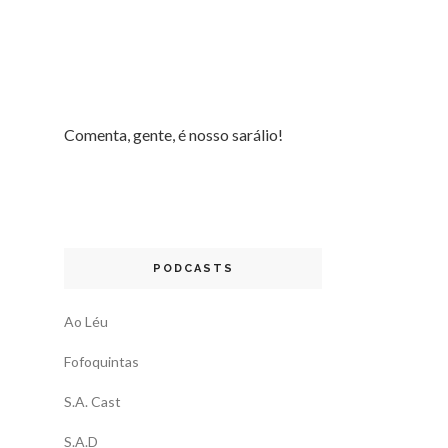
Comenta, gente, é nosso sarálio!
PODCASTS
Ao Léu
Fofoquintas
S.A. Cast
S.A.D