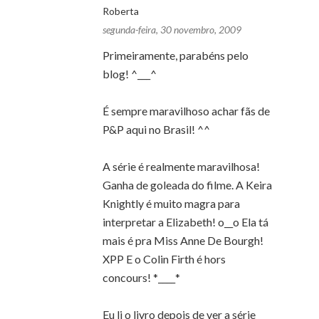
Roberta
segunda-feira, 30 novembro, 2009
Primeiramente, parabéns pelo
blog! ^___^
É sempre maravilhoso achar fãs de
P&P aqui no Brasil! ^^
A série é realmente maravilhosa!
Ganha de goleada do filme. A Keira
Knightly é muito magra para
interpretar a Elizabeth! o__o Ela tá
mais é pra Miss Anne De Bourgh!
XPP E o Colin Firth é hors
concours! *____*
Eu li o livro depois de ver a série