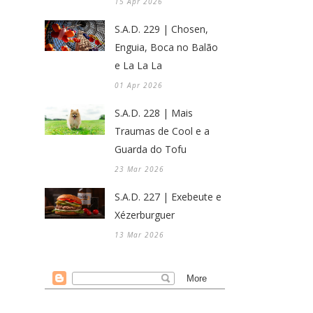
15 Apr 2026
S.A.D. 229 | Chosen,
Enguia, Boca no Balão
e La La La
01 Apr 2026
S.A.D. 228 | Mais
Traumas de Cool e a
Guarda do Tofu
23 Mar 2026
S.A.D. 227 | Exebeute e
Xézerburguer
13 Mar 2026