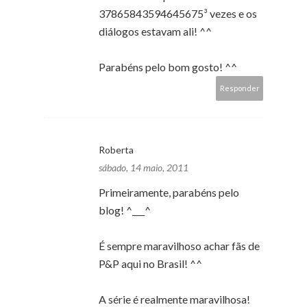
37865843594645675³ vezes e os
diálogos estavam ali! ^^
Parabéns pelo bom gosto! ^^
Responder
Roberta
sábado, 14 maio, 2011
Primeiramente, parabéns pelo
blog! ^___^
É sempre maravilhoso achar fãs de
P&P aqui no Brasil! ^^
A série é realmente maravilhosa!