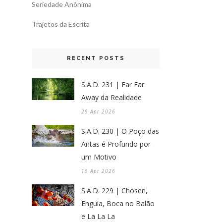
Seriedade Anônima
Trajetos da Escrita
RECENT POSTS
S.A.D. 231 | Far Far
Away da Realidade
29 Apr 2026
S.A.D. 230 | O Poço das
Antas é Profundo por
um Motivo
15 Apr 2026
S.A.D. 229 | Chosen,
Enguia, Boca no Balão
e La La La