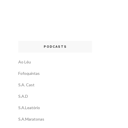
PODCASTS
Ao Léu
Fofoquintas
S.A. Cast
S.A.D
S.A.Leatório
S.A.Maratonas