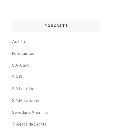
PODCASTS
Ao Léu
Fofoquintas
S.A. Cast
S.A.D
S.A.Leatório
S.A.Maratonas
Seriedade Anônima
Trajetos da Escrita