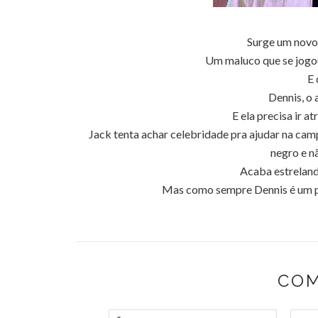
Surge um novo
Um maluco que se jogou
E 
Dennis, o 
E ela precisa ir a
Jack tenta achar celebridade pra ajudar na camp
negro e n
Acaba estreland
Mas como sempre Dennis é um pa
COM