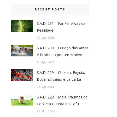
RECENT POSTS
S.A.D. 231 | Far Far Away da
Realidade
29 Apr 2026
S.A.D. 230 | O Poço das Antas
é Profundo por um Motivo
15 Apr 2026
S.A.D. 229 | Chosen, Enguia,
Boca no Balão e La La La
01 Apr 2026
S.A.D. 228 | Mais Traumas de
Cool e a Guarda do Tofu
23 Mar 2026