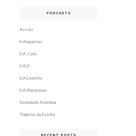
PODCASTS
Ao Léu
Fofoquintas
S.A. Cast
S.A.D
S.A.Leatório
S.A.Maratonas
Seriedade Anônima
Trajetos da Escrita
RECENT POSTS