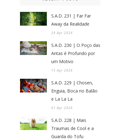
S.A.D. 231 | Far Far
Away da Realidade
29 Apr 2026
S.A.D. 230 | O Poço das
Antas é Profundo por
um Motivo
15 Apr 2026
S.A.D. 229 | Chosen,
Enguia, Boca no Balão
e La La La
01 Apr 2026
S.A.D. 228 | Mais
Traumas de Cool e a
Guarda do Tofu