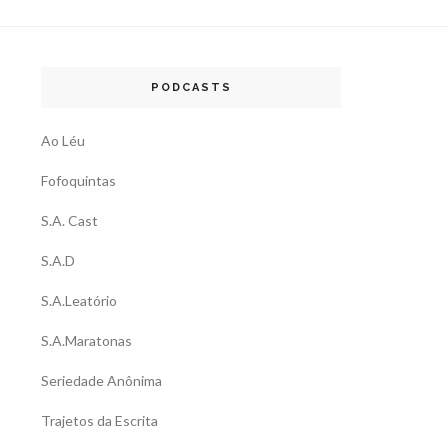
PODCASTS
Ao Léu
Fofoquintas
S.A. Cast
S.A.D
S.A.Leatório
S.A.Maratonas
Seriedade Anônima
Trajetos da Escrita