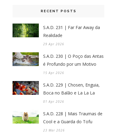
RECENT POSTS
S.A.D. 231 | Far Far Away da
Realidade
29 Apr 2026
S.A.D. 230 | O Poço das Antas
é Profundo por um Motivo
15 Apr 2026
S.A.D. 229 | Chosen, Enguia,
Boca no Balão e La La La
01 Apr 2026
S.A.D. 228 | Mais Traumas de
Cool e a Guarda do Tofu
23 Mar 2026