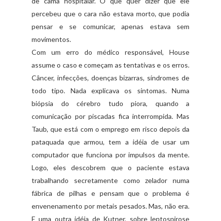
de cama hospitalar. O que quer dizer que ele
percebeu que o cara não estava morto, que podia
pensar e se comunicar, apenas estava sem
movimentos.
Com um erro do médico responsável, House
assume o caso e começam as tentativas e os erros.
Câncer, infecções, doenças bizarras, síndromes de
todo tipo. Nada explicava os sintomas. Numa
biópsia do cérebro tudo piora, quando a
comunicação por piscadas fica interrompida. Mas
Taub, que está com o emprego em risco depois da
pataquada que armou, tem a idéia de usar um
computador que funciona por impulsos da mente.
Logo, eles descobrem que o paciente estava
trabalhando secretamente como zelador numa
fábrica de pilhas e pensam que o problema é
envenenamento por metais pesados. Mas, não era.
E uma outra idéia de Kutner, sobre leptospirose