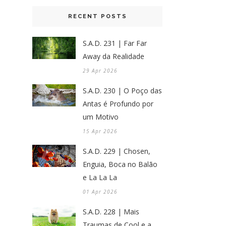
RECENT POSTS
S.A.D. 231 | Far Far
Away da Realidade
29 Apr 2026
S.A.D. 230 | O Poço das
Antas é Profundo por
um Motivo
15 Apr 2026
S.A.D. 229 | Chosen,
Enguia, Boca no Balão
e La La La
01 Apr 2026
S.A.D. 228 | Mais
Traumas de Cool e a