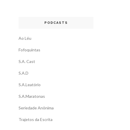
PODCASTS
Ao Léu
Fofoquintas
S.A. Cast
S.A.D
S.A.Leatório
S.A.Maratonas
Seriedade Anônima
Trajetos da Escrita