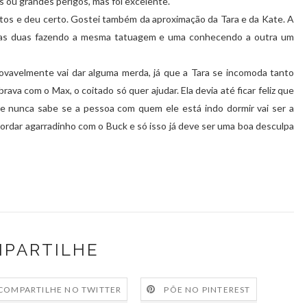
s ou grandes perigos, mas foi excelente.
untos e deu certo. Gostei também da aproximação da Tara e da Kate. A
m as duas fazendo a mesma tatuagem e uma conhecendo a outra um
ovavelmente vai dar alguma merda, já que a Tara se incomoda tanto
va com o Max, o coitado só quer ajudar. Ela devia até ficar feliz que
le nunca sabe se a pessoa com quem ele está indo dormir vai ser a
ordar agarradinho com o Buck e só isso já deve ser uma boa desculpa
PARTILHE
COMPARTILHE NO TWITTER
PÕE NO PINTEREST