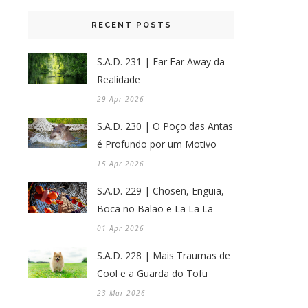
RECENT POSTS
S.A.D. 231 | Far Far Away da
Realidade
29 Apr 2026
S.A.D. 230 | O Poço das Antas
é Profundo por um Motivo
15 Apr 2026
S.A.D. 229 | Chosen, Enguia,
Boca no Balão e La La La
01 Apr 2026
S.A.D. 228 | Mais Traumas de
Cool e a Guarda do Tofu
23 Mar 2026