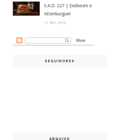
S.A.D. 227 | Exebeute e
Xézerburguer
13 Mar 2026
SEGUIDORES
ARQUIVO