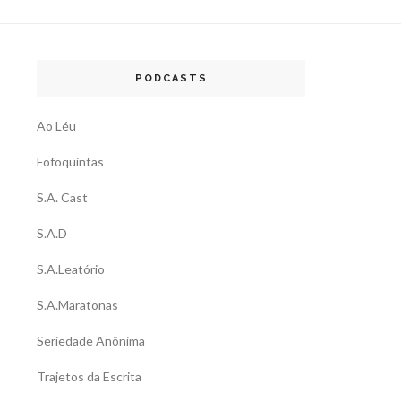
PODCASTS
Ao Léu
Fofoquintas
S.A. Cast
S.A.D
S.A.Leatório
S.A.Maratonas
Seriedade Anônima
Trajetos da Escrita