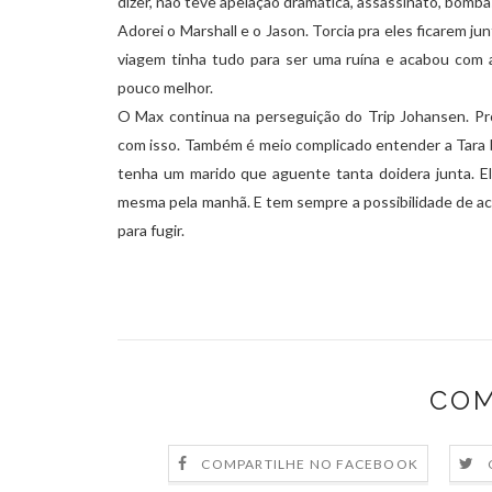
dizer, não teve apelação dramática, assassinato, bomba
Adorei o Marshall e o Jason. Torcia pra eles ficarem j
viagem tinha tudo para ser uma ruína e acabou co
pouco melhor.
O Max continua na perseguição do Trip Johansen. Pr
com isso. Também é meio complicado entender a Tara bra
tenha um marido que aguente tanta doidera junta. E
mesma pela manhã. E tem sempre a possibilidade de ac
para fugir.
COM
COMPARTILHE NO FACEBOOK