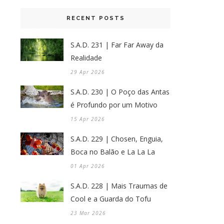
RECENT POSTS
S.A.D. 231 | Far Far Away da
Realidade
29 Apr 2026
S.A.D. 230 | O Poço das Antas
é Profundo por um Motivo
15 Apr 2026
S.A.D. 229 | Chosen, Enguia,
Boca no Balão e La La La
01 Apr 2026
S.A.D. 228 | Mais Traumas de
Cool e a Guarda do Tofu
23 Mar 2026