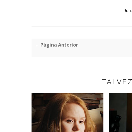
T
← Página Anterior
TALVE