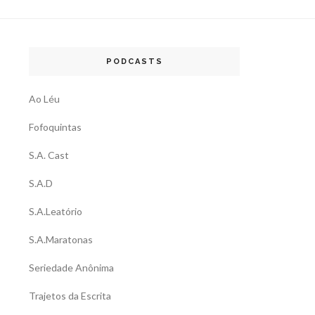
PODCASTS
Ao Léu
Fofoquintas
S.A. Cast
S.A.D
S.A.Leatório
S.A.Maratonas
Seriedade Anônima
Trajetos da Escrita