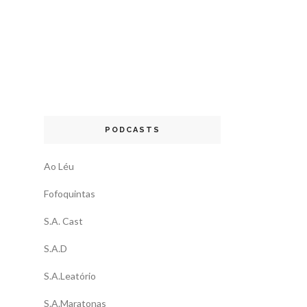
PODCASTS
Ao Léu
Fofoquintas
S.A. Cast
S.A.D
S.A.Leatório
S.A.Maratonas