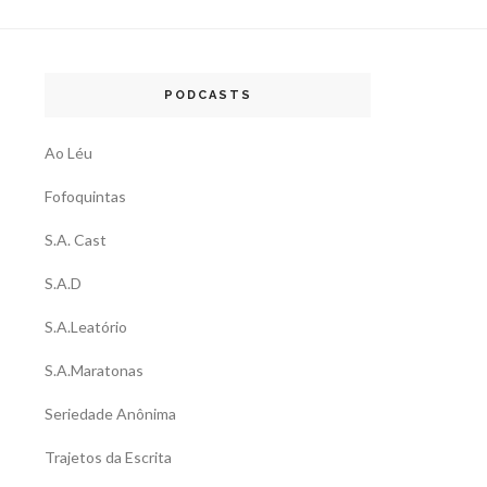
PODCASTS
Ao Léu
Fofoquintas
S.A. Cast
S.A.D
S.A.Leatório
S.A.Maratonas
Seriedade Anônima
Trajetos da Escrita