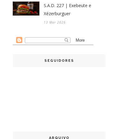
S.A.D. 227 | Exebeute e
Xézerburguer
13 Mar 2026
SEGUIDORES
ARQUIVO