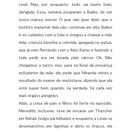
coxa'. Mas, por enquanto, tudo vai muito bem,
obrigada. Essa semana pouparam a Bailey de ver
outra criança morrer. O que não quer dizer que o
instinto maternal dela não continue em alta. Bailey
é só cuidados com a Izzie e chegou a chamar a mãe
dela, criatura bizonha e colorida, apegada no patuá,
que já vem flertando com o Alex Karev e fazendo a
Izzie pedir pra ser levada pelo câncer. Ok. Não
chegamos a tanto, mas, para se livrar da presença
esfuziante da mãe, ela pede que Miranda minta o
resultado do exame de metástase, dizendo que ela
está super bem quando, na verdade, há cada vez
mais órgãos atingidos.
Aliás, a coisa de pais e filhos foi forte no episódio.
Meredith, inclusive, teve de encarar um Thatcher
em Rehab (vulgo pai bêbado) e enquanto a Lexie se
desemanchou em lágrimas e abriu os braços, ela