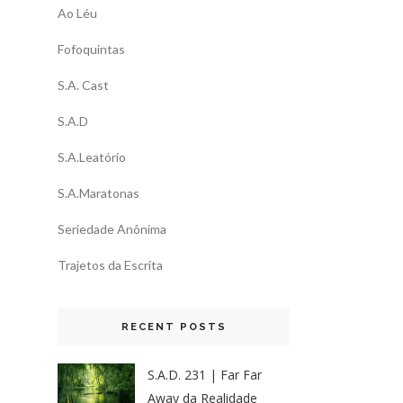
Ao Léu
Fofoquintas
S.A. Cast
S.A.D
S.A.Leatório
S.A.Maratonas
Seriedade Anônima
Trajetos da Escrita
RECENT POSTS
S.A.D. 231 | Far Far
Away da Realidade