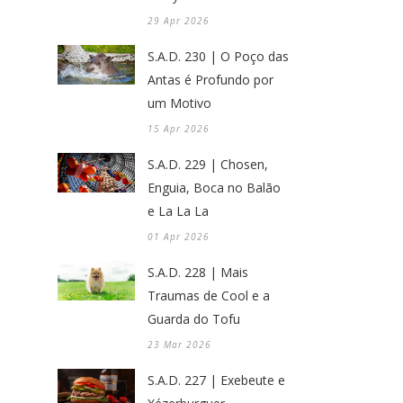
29 Apr 2026
S.A.D. 230 | O Poço das
Antas é Profundo por
um Motivo
15 Apr 2026
S.A.D. 229 | Chosen,
Enguia, Boca no Balão
e La La La
01 Apr 2026
S.A.D. 228 | Mais
Traumas de Cool e a
Guarda do Tofu
23 Mar 2026
S.A.D. 227 | Exebeute e