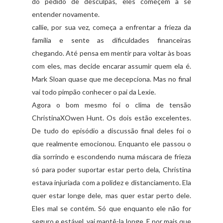
do pedido de desculpas, eles começem a se
entender novamente.
callie, por sua vez, começa a enfrentar a frieza da
família e sente as dificuldades financeiras
chegando. Até pensa em mentir para voltar às boas
com eles, mas decide encarar assumir quem ela é.
Mark Sloan quase que me decepciona. Mas no final
vai todo pimpão conhecer o pai da Lexie.
Agora o bom mesmo foi o clima de tensão
ChristinaXOwen Hunt. Os dois estão excelentes.
De tudo do episódio a discussão final deles foi o
que realmente emocionou. Enquanto ele passou o
dia sorrindo e escondendo numa máscara de frieza
só para poder suportar estar perto dela, Christina
estava injuriada com a polidez e distanciamento. Ela
quer estar longe dele, mas quer estar perto dele.
Eles mal se contém. Só que enquanto ele não for
seguro e estável, vai mantê-la longe. E por mais que