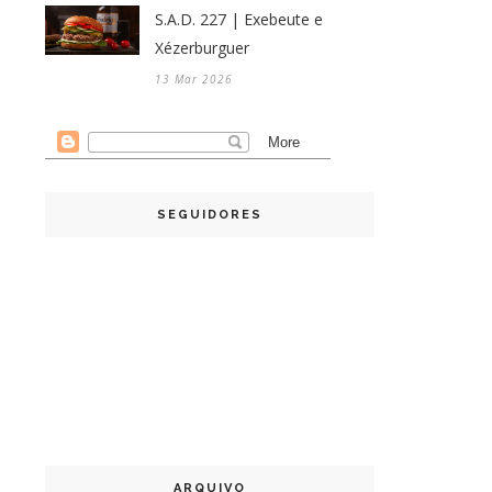
S.A.D. 227 | Exebeute e
Xézerburguer
13 Mar 2026
SEGUIDORES
ARQUIVO