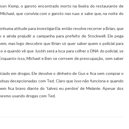
ason Kemp, o garoto encontrado morto na lixeira do restaurante de
Michael, que convivia com o garoto nas ruas e sabe que, na noite do
enhuma atitude para investigar.Ela então resolve recorrer a Brian, que
o e ainda prejudir a campanha para prefeito de Stockwell. Ele pega
bem, mas logo descobre que Brian só quer saber quem o policial para
e quando vê que Justin será a isca para colher o DNA do policial, se
 Enquanto isso, Michael e Ben se corroem de preocupação, sem saber
iciado em drogas. Ele devolve o dinheiro de Gus e fica sem comprar o
Lindsay decepcionadas com Ted. Claro que isso não funciona e quando
em fica bravo diante do 'talvez eu perdoe' de Melanie. Apesar dos
e mesmo usando drogas com Ted.