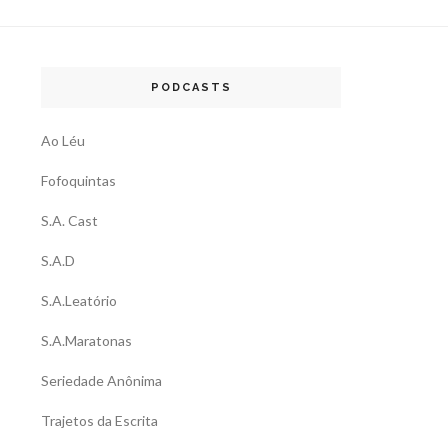
PODCASTS
Ao Léu
Fofoquintas
S.A. Cast
S.A.D
S.A.Leatório
S.A.Maratonas
Seriedade Anônima
Trajetos da Escrita