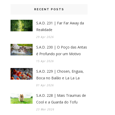
RECENT POSTS
S.A.D. 231 | Far Far Away da
Realidade
29 Apr 2026
S.A.D. 230 | O Poço das Antas
é Profundo por um Motivo
15 Apr 2026
S.A.D. 229 | Chosen, Enguia,
Boca no Balão e La La La
01 Apr 2026
S.A.D. 228 | Mais Traumas de
Cool e a Guarda do Tofu
23 Mar 2026