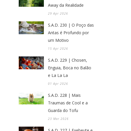
Away da Realidade
29 Apr 2026
S.A.D. 230 | O Poço das
Antas é Profundo por
um Motivo
15 Apr 2026
S.A.D. 229 | Chosen,
Enguia, Boca no Balão
e La La La
01 Apr 2026
S.A.D. 228 | Mais
Traumas de Cool e a
Guarda do Tofu
23 Mar 2026
S.A.D. 227 | Exebeute e