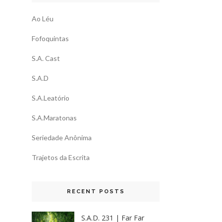
Ao Léu
Fofoquintas
S.A. Cast
S.A.D
S.A.Leatório
S.A.Maratonas
Seriedade Anônima
Trajetos da Escrita
RECENT POSTS
S.A.D. 231 | Far Far