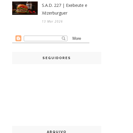
S.A.D. 227 | Exebeute e
Xézerburguer
13 Mar 2026
SEGUIDORES
ARQUIVO