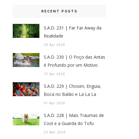
RECENT POSTS
S.A.D. 231 | Far Far Away da
Realidade
29 Apr 2026
S.A.D. 230 | O Poço das Antas
é Profundo por um Motivo
15 Apr 2026
S.A.D. 229 | Chosen, Enguia,
Boca no Balão e La La La
01 Apr 2026
S.A.D. 228 | Mais Traumas de
Cool e a Guarda do Tofu
23 Mar 2026