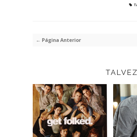
T
← Página Anterior
TALVE