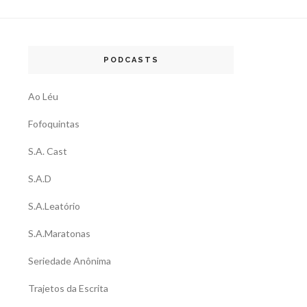
PODCASTS
Ao Léu
Fofoquintas
S.A. Cast
S.A.D
S.A.Leatório
S.A.Maratonas
Seriedade Anônima
Trajetos da Escrita