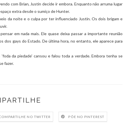
ivendo com Brian, Justin decide ir embora. Enquanto não arruma lugar
 espaço extra desde o sumiço de Hunter.
eio da noite e o culpa por ter influenciado Justin. Os dois brigam e
uvir.
ensar em nada mais. Ele quase deixa passar a importante reunião
os dos gays do Estado. De última hora, no entanto, ele aparece para
 'foda da piedade' cansou e falou toda a verdade. Embora tenha se
e fazer.
PARTILHE
COMPARTILHE NO TWITTER
PÕE NO PINTEREST