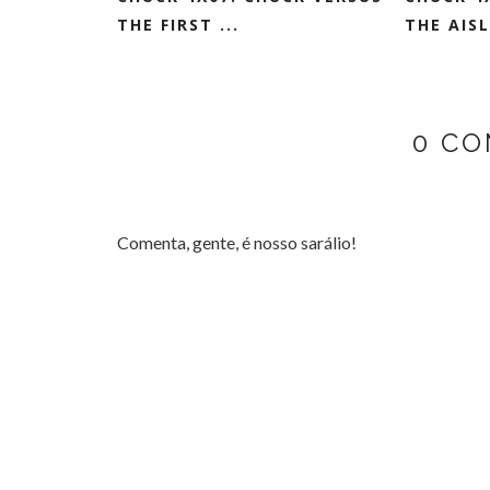
THE FIRST ...
THE AISLE
0 CO
Comenta, gente, é nosso sarálio!