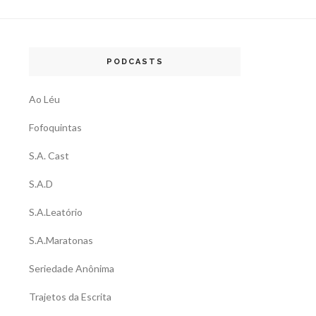
PODCASTS
Ao Léu
Fofoquintas
S.A. Cast
S.A.D
S.A.Leatório
S.A.Maratonas
Seriedade Anônima
Trajetos da Escrita