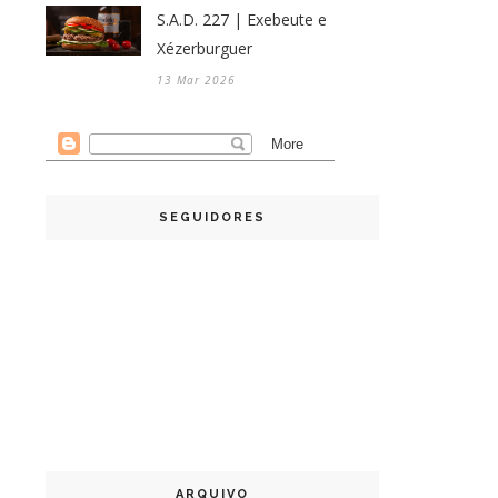
S.A.D. 227 | Exebeute e
Xézerburguer
13 Mar 2026
SEGUIDORES
ARQUIVO