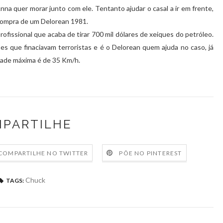
 quer morar junto com ele. Tentanto ajudar o casal a ir em frente,
ompra de um Delorean 1981.
rofissional que acaba de tirar 700 mil dólares de xeiques do petróleo.
s que finaciavam terroristas e é o Delorean quem ajuda no caso, já
idade máxima é de 35 Km/h.
PARTILHE
COMPARTILHE NO TWITTER
PÕE NO PINTEREST
Chuck
TAGS: