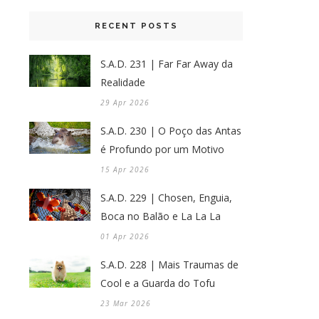
RECENT POSTS
S.A.D. 231 | Far Far Away da
Realidade
29 Apr 2026
S.A.D. 230 | O Poço das Antas
é Profundo por um Motivo
15 Apr 2026
S.A.D. 229 | Chosen, Enguia,
Boca no Balão e La La La
01 Apr 2026
S.A.D. 228 | Mais Traumas de
Cool e a Guarda do Tofu
23 Mar 2026