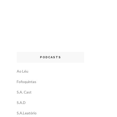
PODCASTS
Ao Léu
Fofoquintas
S.A. Cast
S.A.D
S.A.Leatório