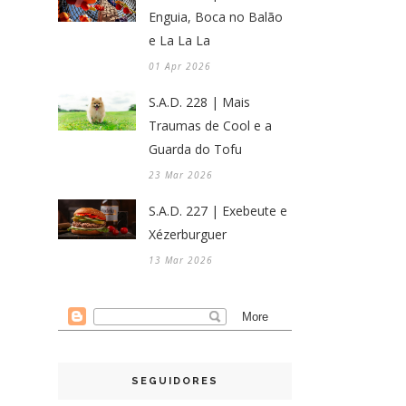
Enguia, Boca no Balão
e La La La
01 Apr 2026
S.A.D. 228 | Mais
Traumas de Cool e a
Guarda do Tofu
23 Mar 2026
S.A.D. 227 | Exebeute e
Xézerburguer
13 Mar 2026
SEGUIDORES