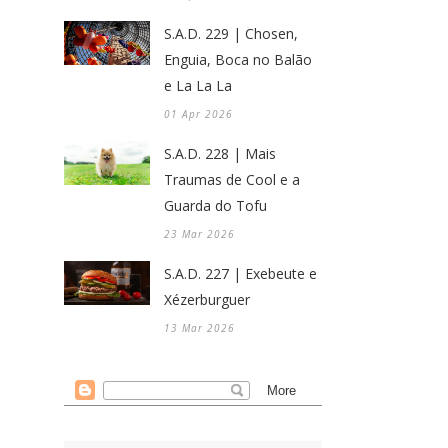
S.A.D. 229 | Chosen,
Enguia, Boca no Balão
e La La La
01 Apr 2026
S.A.D. 228 | Mais
Traumas de Cool e a
Guarda do Tofu
23 Mar 2026
S.A.D. 227 | Exebeute e
Xézerburguer
13 Mar 2026