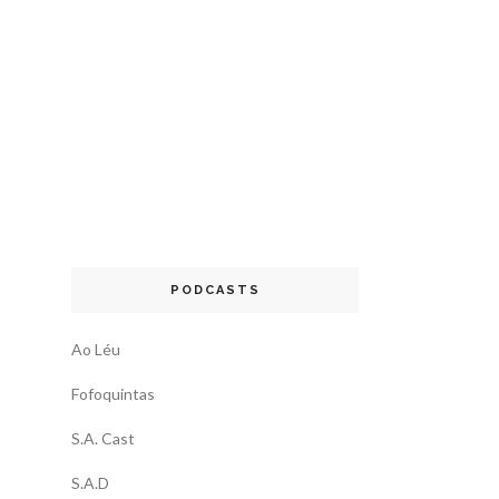
PODCASTS
Ao Léu
Fofoquintas
S.A. Cast
S.A.D