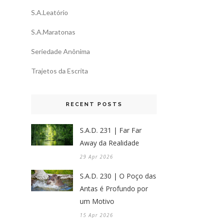
S.A.Leatório
S.A.Maratonas
Seriedade Anônima
Trajetos da Escrita
RECENT POSTS
S.A.D. 231 | Far Far
Away da Realidade
29 Apr 2026
S.A.D. 230 | O Poço das
Antas é Profundo por
um Motivo
15 Apr 2026