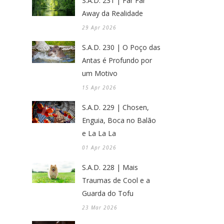
S.A.D. 231 | Far Far
Away da Realidade
29 Apr 2026
S.A.D. 230 | O Poço das
Antas é Profundo por
um Motivo
15 Apr 2026
S.A.D. 229 | Chosen,
Enguia, Boca no Balão
e La La La
01 Apr 2026
S.A.D. 228 | Mais
Traumas de Cool e a
Guarda do Tofu
23 Mar 2026