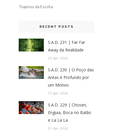
Trajetos da Escrita
RECENT POSTS
S.A.D. 231 | Far Far
Away da Realidade
29 Apr 2026
S.A.D. 230 | O Poço das
Antas é Profundo por
um Motivo
15 Apr 2026
S.A.D. 229 | Chosen,
Enguia, Boca no Balão
e La La La
01 Apr 2026