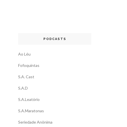
PODCASTS
Ao Léu
Fofoquintas
S.A. Cast
S.A.D
S.A.Leatório
S.A.Maratonas
Seriedade Anônima