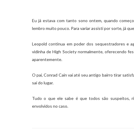
Eu já estava com tanto sono ontem, quando começou
lembro muito pouco. Para variar assisti por sorte, já q
Leopold continua em poder dos sequestradores e ago
vidinha de High Society normalmente, oferecendo festa
aparentemente.
O pai, Conrad Cain vai até seu antigo bairro tirar sat
sai do lugar.
Tudo o que ele sabe é que todos são suspeitos, r
envolvidos no caso.