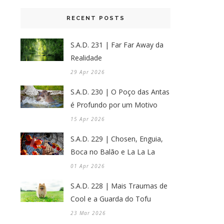
RECENT POSTS
S.A.D. 231 | Far Far Away da
Realidade
29 Apr 2026
S.A.D. 230 | O Poço das Antas
é Profundo por um Motivo
15 Apr 2026
S.A.D. 229 | Chosen, Enguia,
Boca no Balão e La La La
01 Apr 2026
S.A.D. 228 | Mais Traumas de
Cool e a Guarda do Tofu
23 Mar 2026