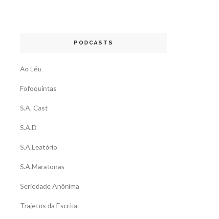
PODCASTS
Ao Léu
Fofoquintas
S.A. Cast
S.A.D
S.A.Leatório
S.A.Maratonas
Seriedade Anônima
Trajetos da Escrita