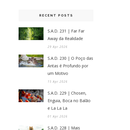
RECENT POSTS
S.A.D. 231 | Far Far
Away da Realidade
29 Apr 2026
S.A.D. 230 | O Poço das
Antas é Profundo por
um Motivo
15 Apr 2026
S.A.D. 229 | Chosen,
Enguia, Boca no Balão
e La La La
01 Apr 2026
S.A.D. 228 | Mais