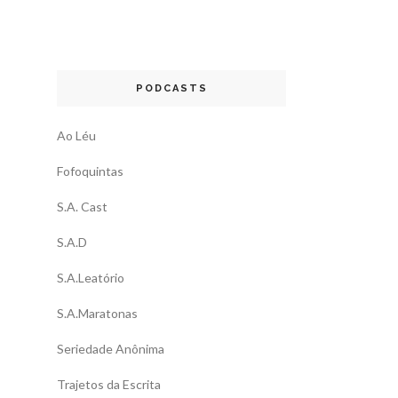
PODCASTS
Ao Léu
Fofoquintas
S.A. Cast
S.A.D
S.A.Leatório
S.A.Maratonas
Seriedade Anônima
Trajetos da Escrita