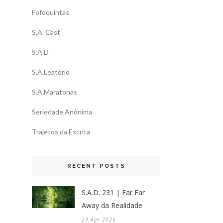
Fofoquintas
S.A. Cast
S.A.D
S.A.Leatório
S.A.Maratonas
Seriedade Anônima
Trajetos da Escrita
RECENT POSTS
S.A.D. 231 | Far Far
Away da Realidade
29 Apr 2026