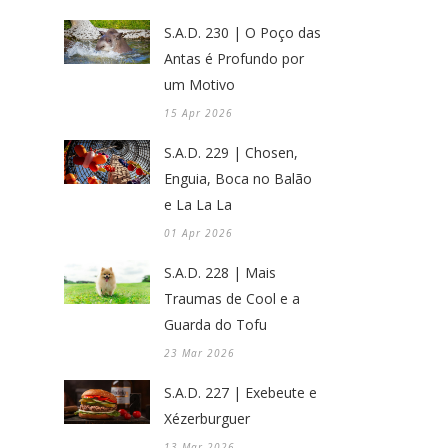
S.A.D. 230 | O Poço das
Antas é Profundo por
um Motivo
15 Apr 2026
S.A.D. 229 | Chosen,
Enguia, Boca no Balão
e La La La
01 Apr 2026
S.A.D. 228 | Mais
Traumas de Cool e a
Guarda do Tofu
23 Mar 2026
S.A.D. 227 | Exebeute e
Xézerburguer
13 Mar 2026