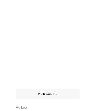
PODCASTS
Ao Léu