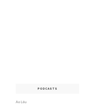
PODCASTS
Ao Léu