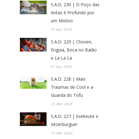
S.A.D. 230 | O Poço das
Antas é Profundo por
um Motivo
15 Apr 2026
S.A.D. 229 | Chosen,
Enguia, Boca no Balão
e La La La
01 Apr 2026
S.A.D. 228 | Mais
Traumas de Cool e a
Guarda do Tofu
23 Mar 2026
S.A.D. 227 | Exebeute e
Xézerburguer
13 Mar 2026