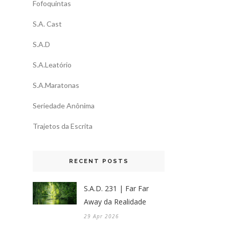
Fofoquintas
S.A. Cast
S.A.D
S.A.Leatório
S.A.Maratonas
Seriedade Anônima
Trajetos da Escrita
RECENT POSTS
S.A.D. 231 | Far Far
Away da Realidade
29 Apr 2026