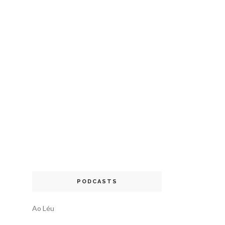
PODCASTS
Ao Léu