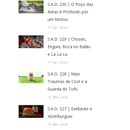
S.A.D. 230 | O Poço das
Antas é Profundo por
um Motivo
15 Apr 2026
S.A.D. 229 | Chosen,
Enguia, Boca no Balão
e La La La
01 Apr 2026
S.A.D. 228 | Mais
Traumas de Cool e a
Guarda do Tofu
23 Mar 2026
S.A.D. 227 | Exebeute e
Xézerburguer
13 Mar 2026