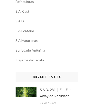
Fofoquintas
S.A. Cast
S.A.D
S.A.Leatório
S.A.Maratonas
Seriedade Anônima
Trajetos da Escrita
RECENT POSTS
S.A.D. 231 | Far Far
Away da Realidade
29 Apr 2026