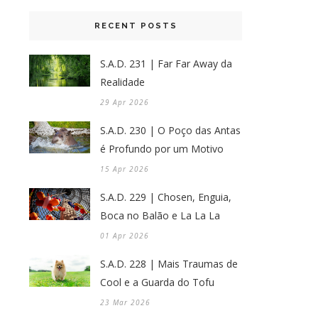
RECENT POSTS
S.A.D. 231 | Far Far Away da
Realidade
29 Apr 2026
S.A.D. 230 | O Poço das Antas
é Profundo por um Motivo
15 Apr 2026
S.A.D. 229 | Chosen, Enguia,
Boca no Balão e La La La
01 Apr 2026
S.A.D. 228 | Mais Traumas de
Cool e a Guarda do Tofu
23 Mar 2026