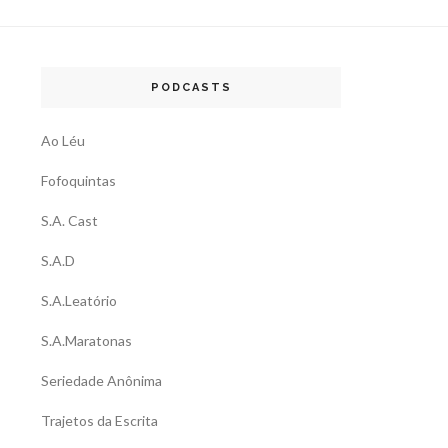
PODCASTS
Ao Léu
Fofoquintas
S.A. Cast
S.A.D
S.A.Leatório
S.A.Maratonas
Seriedade Anônima
Trajetos da Escrita