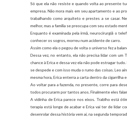
Só que ela não resiste e quando volta ao presente tu
empresa. Não mora mais em seu apartamento e ao procu
trabalhando como arquiteto e prestes a se casar. N
melhor, mas a família se preocupa com seu estado ment
Enquanto é examinada pela irmã, neurocirurgiã o telefo
conhecer os sogros, morreu num acidente de carro.
Assim como ela o pegou de volta o universo fez a balan
Dessa vez, no entanto, ela não precisa lidar com um 
chance à Erica e dessa vez ela não pode estragar tudo.
se despede e com isso muda o rumo das coisas. Leo aind
mesma hora, Erica enterra a carta dentro da cigarrilha 
Ao voltar para a fazenda, no presente, corre para desen
todos procurarm por tantos anos. Finalmente eles fala
A vidinha de Erica parece nos eixos. Trablho está óti
terapia está longe de acabar e Erica vai ter de lidar 
desenrolar dessa história vem aí, na segunda temporad