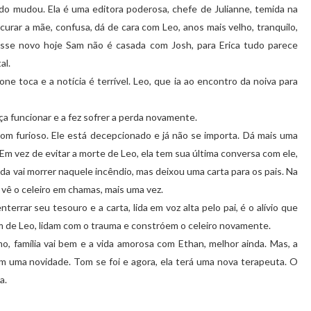
do mudou. Ela é uma editora poderosa, chefe de Julianne, temida na
rar a mãe, confusa, dá de cara com Leo, anos mais velho, tranquilo,
esse novo hoje Sam não é casada com Josh, para Erica tudo parece
al.
ne toca e a notícia é terrível. Leo, que ia ao encontro da noiva para
ça funcionar e a fez sofrer a perda novamente.
Tom furioso. Ele está decepcionado e já não se importa. Dá mais uma
 Em vez de evitar a morte de Leo, ela tem sua última conversa com ele,
a vai morrer naquele incêndio, mas deixou uma carta para os pais. Na
e vê o celeiro em chamas, mais uma vez.
terrar seu tesouro e a carta, lida em voz alta pelo pai, é o alívio que
m de Leo, lidam com o trauma e constróem o celeiro novamente.
mo, família vai bem e a vida amorosa com Ethan, melhor ainda. Mas, a
com uma novidade. Tom se foi e agora, ela terá uma nova terapeuta. O
a.