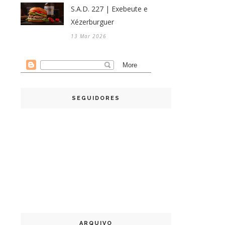
S.A.D. 227 | Exebeute e
Xézerburguer
13 Mar 2026
SEGUIDORES
ARQUIVO