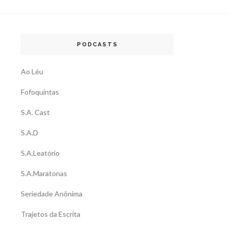
PODCASTS
Ao Léu
Fofoquintas
S.A. Cast
S.A.D
S.A.Leatório
S.A.Maratonas
Seriedade Anônima
Trajetos da Escrita