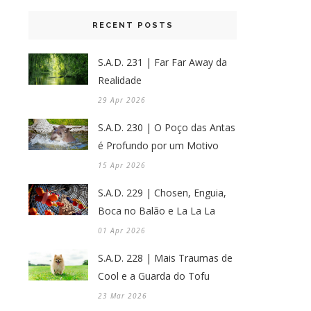
RECENT POSTS
S.A.D. 231 | Far Far Away da
Realidade
29 Apr 2026
S.A.D. 230 | O Poço das Antas
é Profundo por um Motivo
15 Apr 2026
S.A.D. 229 | Chosen, Enguia,
Boca no Balão e La La La
01 Apr 2026
S.A.D. 228 | Mais Traumas de
Cool e a Guarda do Tofu
23 Mar 2026