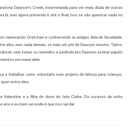
aratona Dawson's Creek, interrompida para ver meia dúzia de outras
a lá, mas agora pretendo ir até o final, isso se não aparecer nada no
son namorando Gretchen e conhecendo as amigas dela de faculdade.
entre eles, mas nada demais, só mais um piti de Dawson mesmo. Típico.
câncer, sem tomar os remédios e pedindo pro Dawson assinar papéis
camentos em nome dele.
 a trabalhar como voluntário num projeto de leitura para crianças.
 quer entre eles.
e Valentine e a filha do dono do Iate Clube. Do sucesso da noite
o ano e eu bem sei onde é que isso vai dar.