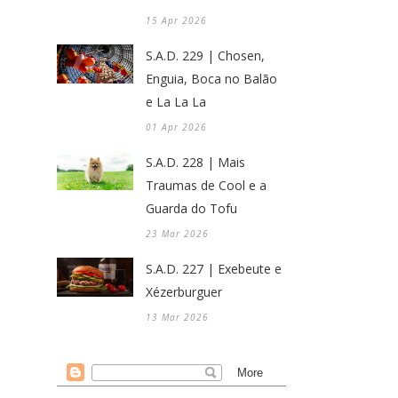
15 Apr 2026
S.A.D. 229 | Chosen,
Enguia, Boca no Balão
e La La La
01 Apr 2026
S.A.D. 228 | Mais
Traumas de Cool e a
Guarda do Tofu
23 Mar 2026
S.A.D. 227 | Exebeute e
Xézerburguer
13 Mar 2026