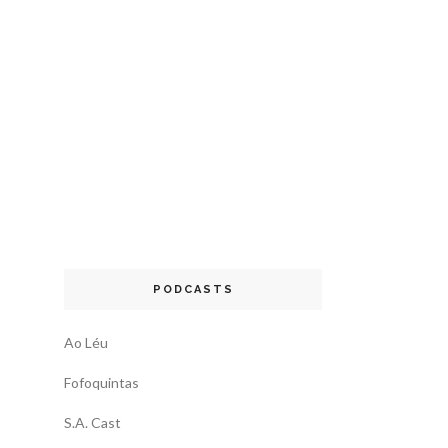
PODCASTS
Ao Léu
Fofoquintas
S.A. Cast