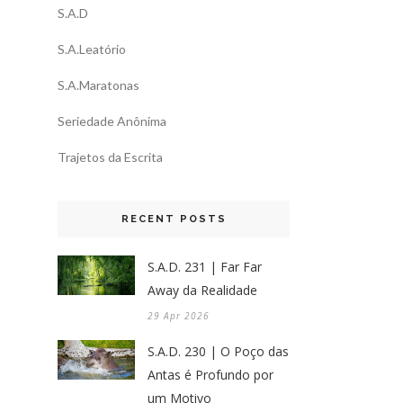
S.A.D
S.A.Leatório
S.A.Maratonas
Seriedade Anônima
Trajetos da Escrita
RECENT POSTS
S.A.D. 231 | Far Far
Away da Realidade
29 Apr 2026
S.A.D. 230 | O Poço das
Antas é Profundo por
um Motivo