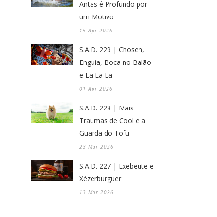
Antas é Profundo por
um Motivo
15 Apr 2026
S.A.D. 229 | Chosen,
Enguia, Boca no Balão
e La La La
01 Apr 2026
S.A.D. 228 | Mais
Traumas de Cool e a
Guarda do Tofu
23 Mar 2026
S.A.D. 227 | Exebeute e
Xézerburguer
13 Mar 2026