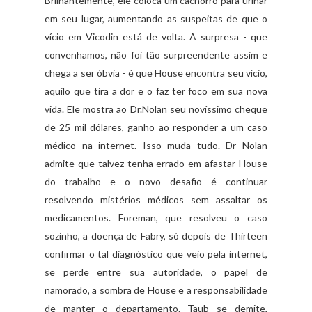
Brilhantemente, ele coloca um cachorro para urinar
em seu lugar, aumentando as suspeitas de que o
vício em Vicodin está de volta. A surpresa - que
convenhamos, não foi tão surpreendente assim e
chega a ser óbvia - é que House encontra seu vício,
aquilo que tira a dor e o faz ter foco em sua nova
vida. Ele mostra ao Dr.Nolan seu novíssimo cheque
de 25 mil dólares, ganho ao responder a um caso
médico na internet. Isso muda tudo. Dr Nolan
admite que talvez tenha errado em afastar House
do trabalho e o novo desafio é continuar
resolvendo mistérios médicos sem assaltar os
medicamentos. Foreman, que resolveu o caso
sozinho, a doença de Fabry, só depois de Thirteen
confirmar o tal diagnóstico que veio pela internet,
se perde entre sua autoridade, o papel de
namorado, a sombra de House e a responsabilidade
de manter o departamento. Taub se demite,