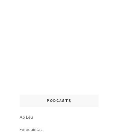
PODCASTS
Ao Léu
Fofoquintas