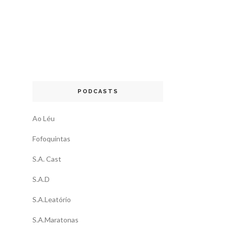
PODCASTS
Ao Léu
Fofoquintas
S.A. Cast
S.A.D
S.A.Leatório
S.A.Maratonas