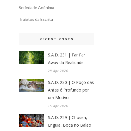
Seriedade Anônima
Trajetos da Escrita
RECENT POSTS
S.A.D. 231 | Far Far
Away da Realidade
29 Apr 2026
S.A.D. 230 | O Poço das
Antas é Profundo por
um Motivo
15 Apr 2026
S.A.D. 229 | Chosen,
Enguia, Boca no Balão