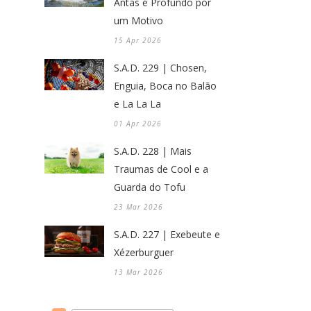
Antas é Profundo por
um Motivo
15 Apr 2026
S.A.D. 229 | Chosen,
Enguia, Boca no Balão
e La La La
01 Apr 2026
S.A.D. 228 | Mais
Traumas de Cool e a
Guarda do Tofu
23 Mar 2026
S.A.D. 227 | Exebeute e
Xézerburguer
13 Mar 2026