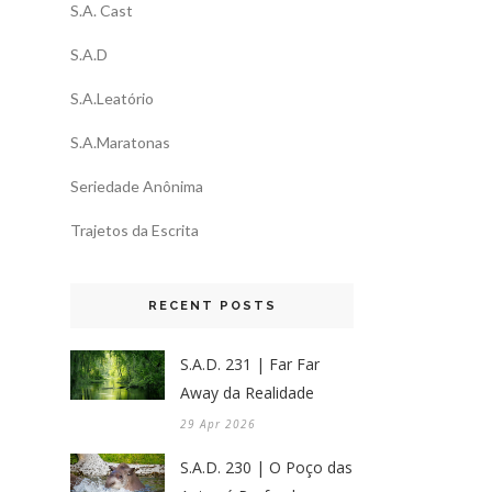
S.A. Cast
S.A.D
S.A.Leatório
S.A.Maratonas
Seriedade Anônima
Trajetos da Escrita
RECENT POSTS
S.A.D. 231 | Far Far
Away da Realidade
29 Apr 2026
S.A.D. 230 | O Poço das