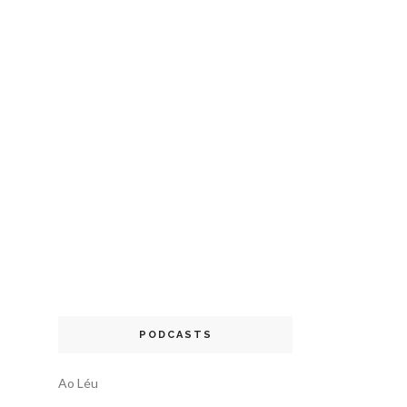
PODCASTS
Ao Léu