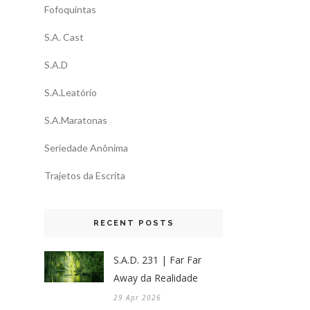
Fofoquintas
S.A. Cast
S.A.D
S.A.Leatório
S.A.Maratonas
Seriedade Anônima
Trajetos da Escrita
RECENT POSTS
S.A.D. 231 | Far Far
Away da Realidade
29 Apr 2026