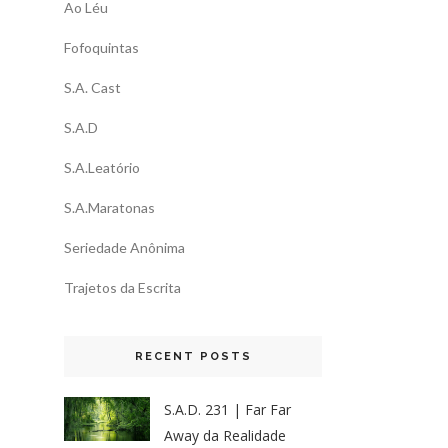
Ao Léu
Fofoquintas
S.A. Cast
S.A.D
S.A.Leatório
S.A.Maratonas
Seriedade Anônima
Trajetos da Escrita
RECENT POSTS
S.A.D. 231 | Far Far
Away da Realidade