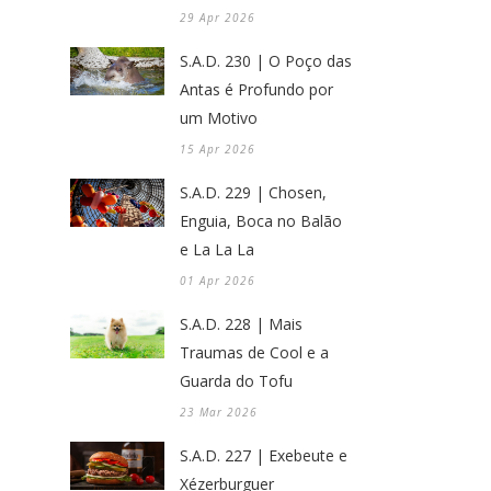
29 Apr 2026
S.A.D. 230 | O Poço das
Antas é Profundo por
um Motivo
15 Apr 2026
S.A.D. 229 | Chosen,
Enguia, Boca no Balão
e La La La
01 Apr 2026
S.A.D. 228 | Mais
Traumas de Cool e a
Guarda do Tofu
23 Mar 2026
S.A.D. 227 | Exebeute e
Xézerburguer