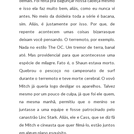
demais. Foi feita pra bagunçar nossa cabeça mesmo
e isso ela faz muito bem, aliás, como eu nunca vi
antes. No meio da doideira toda a série é bacana,
sim. Aliás, é justamente por isso. Por que, de
repente acontecem umas coisas bizarrasque
deixam você pensando. O terremoto, por exemplo.
Nada no estilo The OC. Um tremor de terra, banal
até. Mas providencial para que acontecesse uma
espécie de milagre. Fato é, o Shaun estava morto.
Quebrou o pescoço no campeonato de surf
durante o terremoto e teve morte cerebral. O vovô
Mitch já queria logo desligar os aparelhos. Talvez
mesmo por um pouco de culpa, já que foi ele quem,
na mesma manhã, permitiu que o menino se
juntasse a uma equipe e fosse patrocinado pelo
canastrão Linc Stark. Aliás, ele e Cass, que se diz fã
de Mitch e cineasta que quer filmá-lo, estão juntos
em algum plano esquisito.