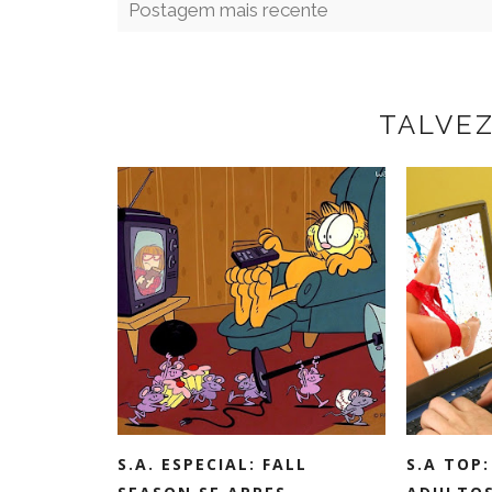
Postagem mais recente
TALVE
S.A. ESPECIAL: FALL
S.A TOP: