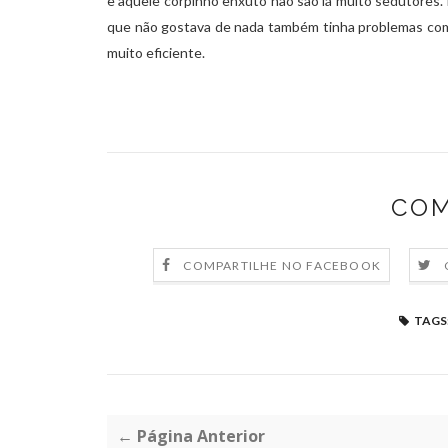
e aquele corpinho enxuto não saõ lá muito sedutores. 
que não gostava de nada também tinha problemas com a
muito eficiente.
COM
COMPARTILHE NO FACEBOOK
TAGS
← Página Anterior