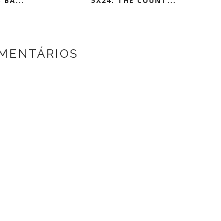
 BA...
5X24: THE COUNT...
MENTÁRIOS