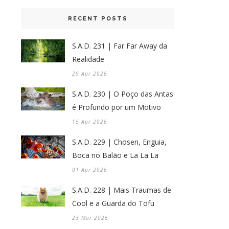
RECENT POSTS
S.A.D. 231 | Far Far Away da
Realidade
29 Apr 2026
S.A.D. 230 | O Poço das Antas
é Profundo por um Motivo
15 Apr 2026
S.A.D. 229 | Chosen, Enguia,
Boca no Balão e La La La
01 Apr 2026
S.A.D. 228 | Mais Traumas de
Cool e a Guarda do Tofu
23 Mar 2026