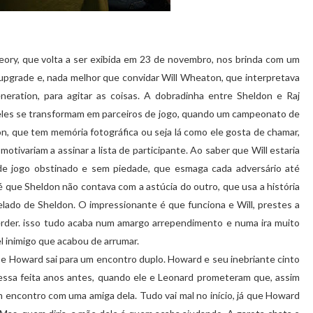
ory, que volta a ser exibida em 23 de novembro, nos brinda com um
pgrade e, nada melhor que convidar Will Wheaton, que interpretava
ration, para agitar as coisas. A dobradinha entre Sheldon e Raj
, eles se transformam em parceiros de jogo, quando um campeonato de
on, que tem memória fotográfica ou seja lá como ele gosta de chamar,
motivariam a assinar a lista de participante. Ao saber que Will estaria
de jogo obstinado e sem piedade, que esmaga cada adversário até
é que Sheldon não contava com a astúcia do outro, que usa a história
elado de Sheldon. O impressionante é que funciona e Will, prestes a
erder. isso tudo acaba num amargo arrependimento e numa ira muito
el inimigo que acabou de arrumar.
 e Howard sai para um encontro duplo. Howard e seu inebriante cinto
ssa feita anos antes, quando ele e Leonard prometeram que, assim
 encontro com uma amiga dela. Tudo vai mal no início, já que Howard