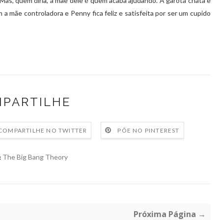
Mas, quem diria, a mãe dele é quem acaba ajudando. A garota chata e
 mãe controladora e Penny fica feliz e satisfeita por ser um cupido
PARTILHE
COMPARTILHE NO TWITTER
PÕE NO PINTEREST
The Big Bang Theory
:
Próxima Página →