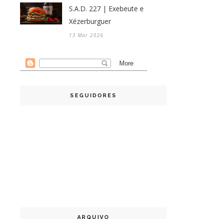
S.A.D. 227 | Exebeute e
Xézerburguer
13 Mar 2026
SEGUIDORES
ARQUIVO