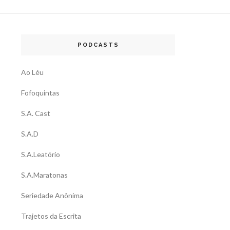
PODCASTS
Ao Léu
Fofoquintas
S.A. Cast
S.A.D
S.A.Leatório
S.A.Maratonas
Seriedade Anônima
Trajetos da Escrita