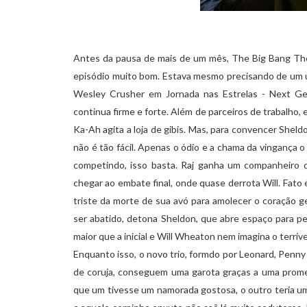
Antes da pausa de mais de um mês, The Big Bang The
episódio muito bom. Estava mesmo precisando de um u
Wesley Crusher em Jornada nas Estrelas - Next Gene
continua firme e forte. Além de parceiros de trabalho
Ka-Ah agita a loja de gibis. Mas, para convencer Sheld
não é tão fácil. Apenas o ódio e a chama da vingança o 
competindo, isso basta. Raj ganha um companheiro 
chegar ao embate final, onde quase derrota Will. Fato 
triste da morte de sua avó para amolecer o coração g
ser abatido, detona Sheldon, que abre espaço para p
maior que a inicial e Will Wheaton nem imagina o terrív
Enquanto isso, o novo trio, formdo por Leonard, Penny
de coruja, conseguem uma garota graças a uma prome
que um tivesse um namorada gostosa, o outro teria um