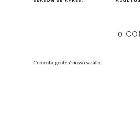
SEASON SE APRES...
ADULTOS
0 CO
Comenta, gente, é nosso sarálio!