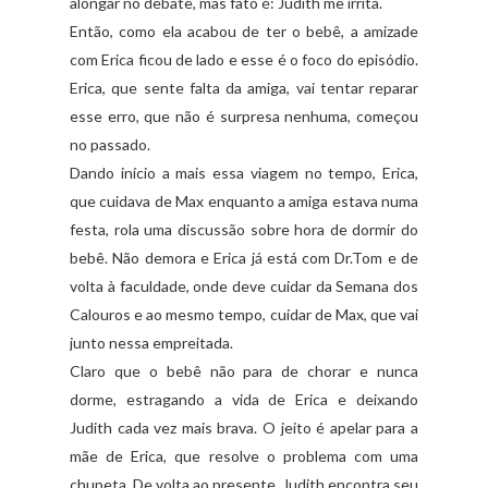
alongar no debate, mas fato é: Judith me irrita.
Então, como ela acabou de ter o bebê, a amizade
com Erica ficou de lado e esse é o foco do episódio.
Erica, que sente falta da amiga, vai tentar reparar
esse erro, que não é surpresa nenhuma, começou
no passado.
Dando início a mais essa viagem no tempo, Erica,
que cuidava de Max enquanto a amiga estava numa
festa, rola uma discussão sobre hora de dormir do
bebê. Não demora e Erica já está com Dr.Tom e de
volta à faculdade, onde deve cuidar da Semana dos
Calouros e ao mesmo tempo, cuidar de Max, que vai
junto nessa empreitada.
Claro que o bebê não para de chorar e nunca
dorme, estragando a vida de Erica e deixando
Judith cada vez mais brava. O jeito é apelar para a
mãe de Erica, que resolve o problema com uma
chupeta. De volta ao presente, Judith encontra seu