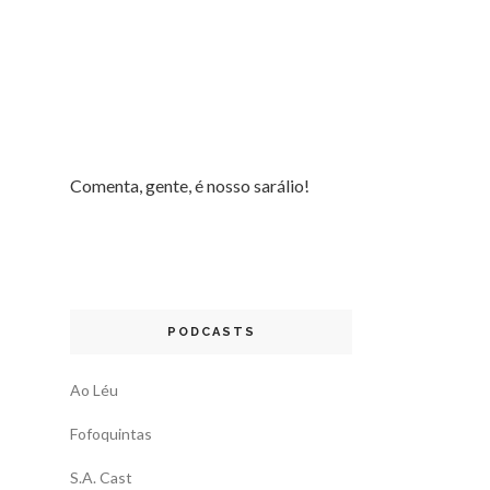
Comenta, gente, é nosso sarálio!
PODCASTS
Ao Léu
Fofoquintas
S.A. Cast