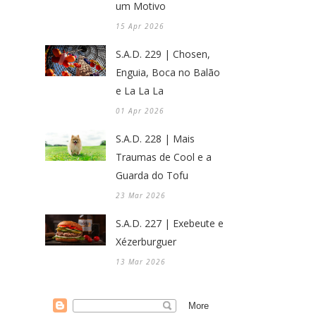
um Motivo
15 Apr 2026
S.A.D. 229 | Chosen,
Enguia, Boca no Balão
e La La La
01 Apr 2026
S.A.D. 228 | Mais
Traumas de Cool e a
Guarda do Tofu
23 Mar 2026
S.A.D. 227 | Exebeute e
Xézerburguer
13 Mar 2026