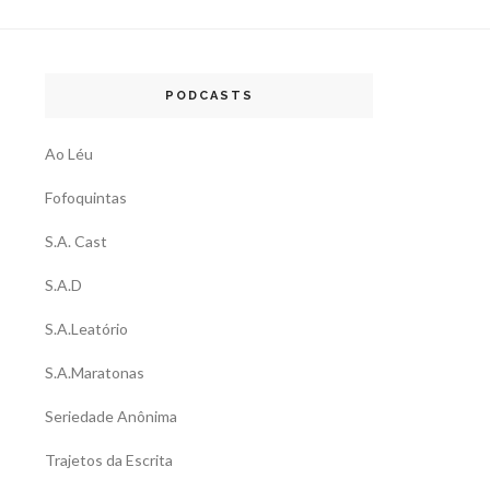
PODCASTS
Ao Léu
Fofoquintas
S.A. Cast
S.A.D
S.A.Leatório
S.A.Maratonas
Seriedade Anônima
Trajetos da Escrita