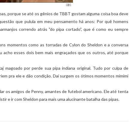
pipas, porque se até os gênios de TBBT gostam alguma coisa boa deve
ha questão que pulula em meu pensamento há anos: Por quê homens
armanjos correndo atrás "do pipa cortado", que é como eu sempre
s bons momentos como as torradas de Cylon do Sheldon e a conversa
u acho esses dois bem mais engraçados que os outros, até porque
aj magoado por perde sua pipa indiana original. Tudo por culpa de
riem pra ele e dão condição. Daí surgem os ótimos momentos mimimi
ar os amigos de Penny, amantes de futebol americano. Ele até tenta
istir e ir com Sheldon para mais uma alucinante batalha das pipas.