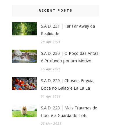
RECENT POSTS
S.A.D. 231 | Far Far Away da
Realidade
29 Apr 2026
S.A.D. 230 | O Poço das Antas
é Profundo por um Motivo
15 Apr 2026
S.A.D. 229 | Chosen, Enguia,
Boca no Balão e La La La
01 Apr 2026
S.A.D. 228 | Mais Traumas de
Cool e a Guarda do Tofu
23 Mar 2026