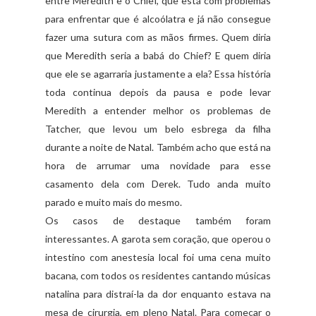
entre
Meredith
e o
Chief
, que está com problemas
para enfrentar que é
alcoólatra
e já não consegue
fazer uma sutura com as mãos firmes. Quem diria
que
Meredith
seria a babá do
Chief
? E quem diria
que ele se agarraria justamente a ela? Essa história
toda continua depois da pausa e pode levar
Meredith
a entender melhor os problemas de
Tatcher
, que levou um belo
esbrega
da filha
durante a noite de Natal. Também acho que está na
hora de arrumar uma novidade para esse
casamento dela com
Derek
. Tudo anda muito
parado e muito mais do mesmo.
Os casos de destaque também foram
interessantes. A garota sem coração, que operou o
intestino
com anestesia local foi uma cena muito
bacana
, com todos os residentes cantando músicas
natalina
para distraí-la da dor enquanto estava na
mesa de cirurgia, em pleno Natal. Para começar o