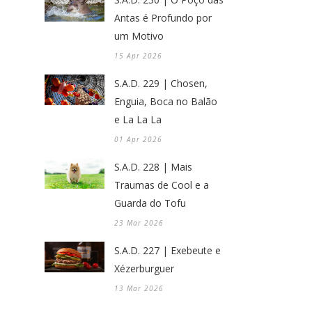
Antas é Profundo por
um Motivo
15 Apr 2026
S.A.D. 229 | Chosen,
Enguia, Boca no Balão
e La La La
01 Apr 2026
S.A.D. 228 | Mais
Traumas de Cool e a
Guarda do Tofu
23 Mar 2026
S.A.D. 227 | Exebeute e
Xézerburguer
13 Mar 2026