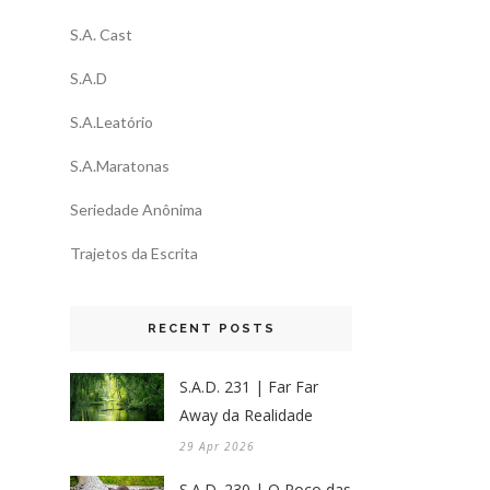
S.A. Cast
S.A.D
S.A.Leatório
S.A.Maratonas
Seriedade Anônima
Trajetos da Escrita
RECENT POSTS
S.A.D. 231 | Far Far
Away da Realidade
29 Apr 2026
S.A.D. 230 | O Poço das