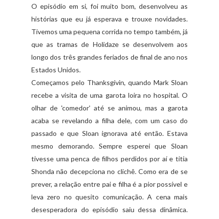
O episódio em si, foi muito bom, desenvolveu as
histórias que eu já esperava e trouxe novidades.
Tivemos uma pequena corrida no tempo também, já
que as tramas de
Holidaze
se desenvolvem aos
longo dos três grandes feriados de final de ano nos
Estados Unidos.
Começamos pelo
Thanksgivin
, quando Mark
Sloan
recebe a visita de uma garota loira no hospital. O
olhar de 'comedor' até se animou, mas a garota
acaba se revelando a filha dele, com um caso do
passado e que
Sloan
ignorava até então. Estava
mesmo demorando. Sempre esperei que
Sloan
tivesse uma penca de filhos perdidos por aí e
titia
Shonda
não decepciona no
clichê
. Como era de se
prever, a relação entre pai e filha é a pior possível e
leva zero no
quesito
comunicação. A cena mais
desesperadora do episódio saiu dessa dinâmica.