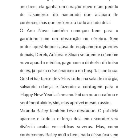
ano bem, ela ganha um coração novo e um pedido
de casamento do namorado que acabara de
conhecer, mas que enfrentou tudo ao lado dela.
O Ano Novo também começou bem para o
garotinho
com um obstrução no cérebro. Sem
poder operá-lo por causa do equipamento grandes
demais,
Derek
, Arizona e
Sloan
se unem e criam um
novo aparato médico, pago com o dinheiro do bolso
deles, já que a crise financeira no hospital continua.
Gostei bastante de vê-los todos na sala de cirurgia,
salvando criança e fazendo a contagem para o
'
Happy
New
Year
' ali mesmo.
Foi
um pouco
cafona
e
sentimentalóide
, sim, mas aprovei mesmo assim.
Miranda
Bailey
também teve destaque. O pai dela
aparece e todo o esforço dela em esconder seu
divórcio acaba em críticas severas. Mas, como
conhecemos
Bailey
muito bem, nada disso fica sem