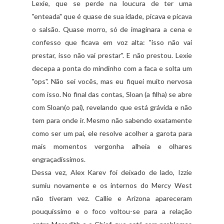
Lexie
, que se perde na loucura de ter uma
"enteada" que é quase de sua idade, picava e picava
o
salsão
. Quase morro, só de imaginara a cena e
confesso que ficava em voz alta: "isso não vai
prestar, isso não vai prestar". E não prestou.
Lexie
decepa a ponta do mindinho com a faca e solta um
"
ops
". Não sei vocês, mas eu fiquei muito nervosa
com isso. No final das contas,
Sloan
(a filha) se abre
com
Sloan
(o pai), revelando que está grávida e não
tem para onde ir. Mesmo não sabendo
exatamente
como ser um pai, ele resolve acolher a garota para
mais momentos vergonha alheia e olhares
engraçadíssimos
.
Dessa vez,
Alex
Karev
foi deixado de lado, I
zzie
sumiu novamente e os internos do
Mercy
West
não tiveram vez.
Callie
e Arizona apareceram
pouquíssimo e o foco voltou-se para a relação