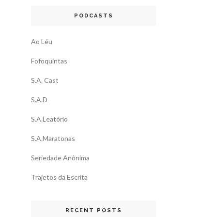
PODCASTS
Ao Léu
Fofoquintas
S.A. Cast
S.A.D
S.A.Leatório
S.A.Maratonas
Seriedade Anônima
Trajetos da Escrita
RECENT POSTS