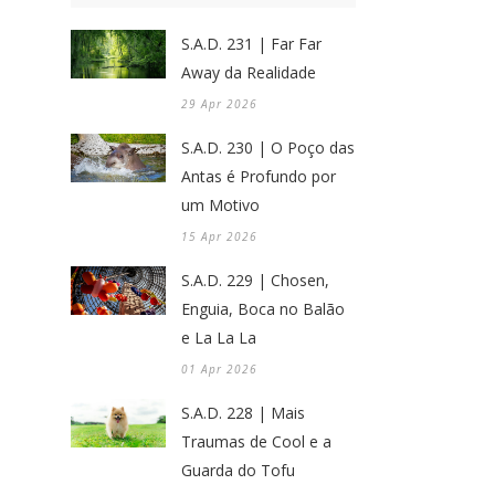
S.A.D. 231 | Far Far
Away da Realidade
29 Apr 2026
S.A.D. 230 | O Poço das
Antas é Profundo por
um Motivo
15 Apr 2026
S.A.D. 229 | Chosen,
Enguia, Boca no Balão
e La La La
01 Apr 2026
S.A.D. 228 | Mais
Traumas de Cool e a
Guarda do Tofu