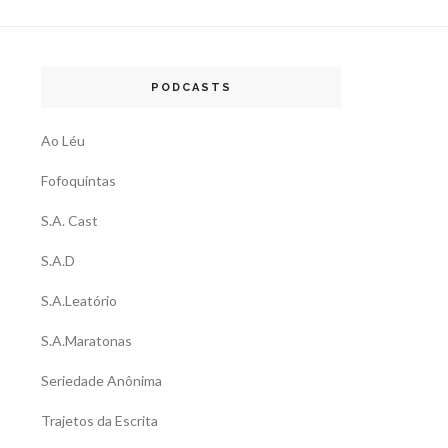
PODCASTS
Ao Léu
Fofoquintas
S.A. Cast
S.A.D
S.A.Leatório
S.A.Maratonas
Seriedade Anônima
Trajetos da Escrita