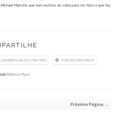
e Michael
Mancini
, que tem motivos de sobra para ter feito o que fez.
PARTILHE
COMPARTILHE NO TWITTER
PÕE NO PINTEREST
Melrose Place
AGS:
Próxima Página →