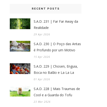
RECENT POSTS
S.A.D. 231 | Far Far Away da
Realidade
29 Apr 2026
S.A.D. 230 | O Poço das Antas
é Profundo por um Motivo
15 Apr 2026
S.A.D. 229 | Chosen, Enguia,
Boca no Balão e La La La
01 Apr 2026
S.A.D. 228 | Mais Traumas de
Cool e a Guarda do Tofu
23 Mar 2026