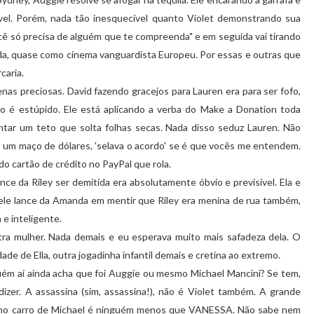
vel
. Porém, nada tão
inesquecível
quanto
Violet
demonstrando sua
cê só precisa de alguém que te compreenda" e em seguida vai tirando
a, quase como cinema vanguardista Europeu. Por essas e outras que
caria.
nas preciosas. David fazendo gracejos para
Lauren
era para ser fofo,
 é estúpido. Ele está aplicando a verba do
Make
a
Donation
toda
ontar um
teto
que solta folhas secas. Nada disso seduz
Lauren
. Não
do um maço de dólares, 'selava o acordo' se é que vocês me entendem.
do cartão de crédito no
PayPal
que rola.
ance da
Riley
ser demitida era absolutamente óbvio e previsível. Ela e
ele lance da
Amanda
em mentir que
Riley
era menina de rua também,
a
e inteligente.
a mulher. Nada demais e eu esperava muito mais safadeza dela. O
ldade de
Ella
, outra
jogadinha
infantil demais e
cretina
ao extremo.
uém aí ainda acha que foi
Auggie
ou mesmo Michael
Mancini
? Se tem,
zer. A assassina (sim, assassina!), não é
Violet
também. A grande
da no carro de Michael é ninguém menos que VANESSA. Não sabe nem