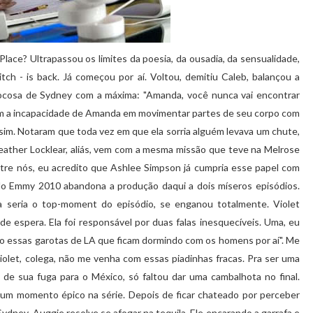
Place
? Ultrapassou os limites da poesia, da ousadia, da sensualidade,
itch
- is
back
. Já começou por aí. Voltou, demitiu
Caleb
, balançou a
ocosa de
Sydney
com a máxima: "
Amanda
, você nunca vai encontrar
 a incapacidade de
Amanda
em movimentar partes de seu corpo com
 sim. Notaram que toda vez em que ela sorria alguém levava um chute,
eather
Locklear
, aliás, vem com a mesma missão que teve na
Melrose
entre nós, eu acredito que
Ashlee
Simpson já cumpria esse papel com
do
Emmy
2010 abandona a produção daqui a dois míseros episódios.
a
seria o
top
-
moment
do episódio, se enganou totalmente.
Violet
de espera. Ela foi responsável por duas falas
inesquecíveis
. Uma, eu
mo essas garotas de LA que ficam dormindo com os homens por aí". Me
iolet
, colega, não me venha com essas piadinhas fracas. Pra ser uma
de sua fuga para o México, só faltou dar uma cambalhota no final.
um momento épico na série. Depois de ficar chateado por perceber
Sydney
,
Auggie
resolve se afogar na
tequila
. Ele encarando a garrafa e