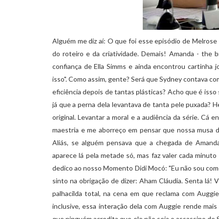
Alguém me diz aí: O que foi esse episódio de
Melrose
do roteiro e da criatividade. Demais!
Amanda
-
the
b
confiança de
Ella
Simms
e ainda encontrou
cartinha
j
isso". Como assim, gente? Será que
Sydney
contava com
eficiência depois de tantas plásticas? Acho que é isso
já que a perna dela levantava de tanta pele puxada?
H
original. Levantar a moral e a audiência da série. Cá 
maestria
e me aborreço em pensar que nossa musa 
Aliás, se alguém pensava que a chegada de
Amand
aparece lá pela metade só, mas faz valer cada minuto 
dedico ao nosso Momento
Didi
Mocó
: "Eu não sou co
sinto na obrigação de dizer:
Aham
Cláudia. Senta lá!
V
palhacilda
total, na cena em que reclama com
Auggie
inclusive, essa
interação
dela com
Auggie
rende mais 
que ninguém acredita que ele não seja o assassino de