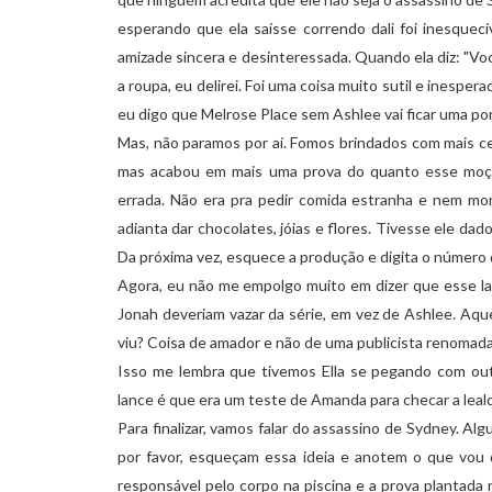
esperando que ela saísse correndo dali foi
inesquecí
amizade sincera e desinteressada. Quando ela diz: "Vo
a roupa, eu delirei. Foi uma coisa muito
sutil
e inesperad
eu digo que
Melrose
Place
sem
Ashlee
vai ficar uma por
Mas, não paramos por aí. Fomos brindados com mais ce
mas acabou em mais uma prova do quanto esse moço
errada. Não era pra pedir comida estranha e nem m
adianta dar chocolates, jóias e flores. Tivesse ele da
Da próxima vez, esquece a produção e digita o número 
Agora, eu não me empolgo muito em dizer que esse l
Jonah
deveriam vazar da série, em vez de
Ashlee
. Aqu
viu? Coisa de amador e não de uma publicista
renomad
Isso me lembra que tivemos
Ella
se pegando com outr
lance é que era um teste de
Amanda
para
checar
a lea
Para finalizar, vamos falar do assassino de
Sydney
. Alg
por favor, esqueçam essa ideia e anotem o que vou di
responsável pelo corpo na piscina e a prova planta