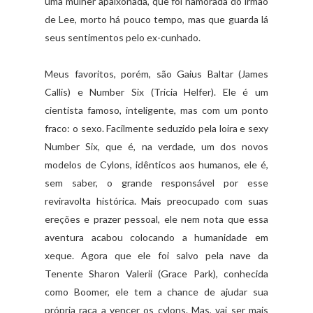
uma mulher apaixonada, que foi namorada do irmão
de Lee, morto há pouco tempo, mas que guarda lá
seus sentimentos pelo ex-cunhado.
Meus favoritos, porém, são Gaius Baltar (James
Callis) e Number Six (Tricia Helfer). Ele é um
cientista famoso, inteligente, mas com um ponto
fraco: o sexo. Facilmente seduzido pela loira e sexy
Number Six, que é, na verdade, um dos novos
modelos de Cylons, idênticos aos humanos, ele é,
sem saber, o grande responsável por esse
reviravolta histórica. Mais preocupado com suas
ereções e prazer pessoal, ele nem nota que essa
aventura acabou colocando a humanidade em
xeque. Agora que ele foi salvo pela nave da
Tenente Sharon Valerii (Grace Park), conhecida
como Boomer, ele tem a chance de ajudar sua
própria raça a vencer os cylons. Mas, vai ser mais