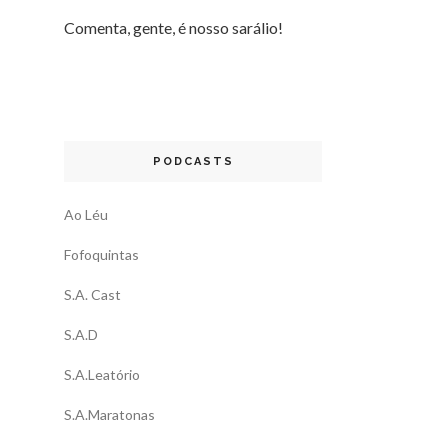
Comenta, gente, é nosso sarálio!
PODCASTS
Ao Léu
Fofoquintas
S.A. Cast
S.A.D
S.A.Leatório
S.A.Maratonas