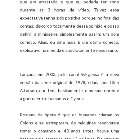
que era arrastado e que eu poderia ter sono
durante as 3 horas de vídeo. Talvez essa
expectativa tenha sido positiva porque, no final das
contas, discordo totalmente dessa opinião e posso
definir a minissérie simplesmente assim: um bom
começo. Aliás, eu diria mais. É um ótimo começo,
explicativo na medida e absolutamente necessário.
Lançada em 2003, pelo canal SyFy,essa é a nova
versão da série original de 1978, criada por Glen
A.Larson, que tem, basicamente, o mesmo enredo:
a guerra entre humanos e Cylons.
Resumo da ópera é que os humanos criaram os
Cylons e se estreparam. As máquinas resolveram
tomar o comando e, 40 anos antes, houve uma
batalha pelo comando das 12 colônias. Da primeira