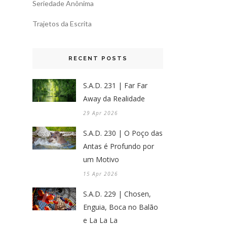
Seriedade Anônima
Trajetos da Escrita
RECENT POSTS
S.A.D. 231 | Far Far
Away da Realidade
29 Apr 2026
S.A.D. 230 | O Poço das
Antas é Profundo por
um Motivo
15 Apr 2026
S.A.D. 229 | Chosen,
Enguia, Boca no Balão
e La La La