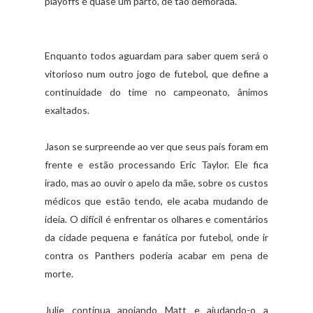
playoffs é quase um parto, de tão demorada.
Enquanto todos aguardam para saber quem será o
vitorioso num outro jogo de futebol, que define a
continuidade do time no campeonato, ânimos
exaltados.
Jason se surpreende ao ver que seus pais foram em
frente e estão processando Eric Taylor. Ele fica
irado, mas ao ouvir o apelo da mãe, sobre os custos
médicos que estão tendo, ele acaba mudando de
ideia. O difícil é enfrentar os olhares e comentários
da cidade pequena e fanática por futebol, onde ir
contra os Panthers poderia acabar em pena de
morte.
Julie continua apoiando Matt e ajudando-o a