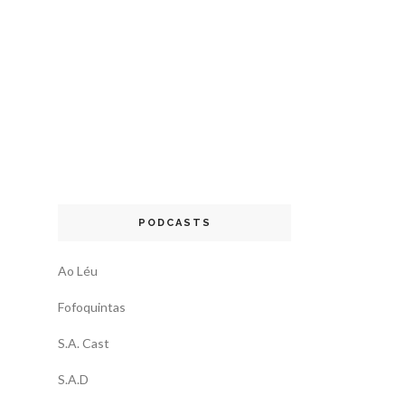
PODCASTS
Ao Léu
Fofoquintas
S.A. Cast
S.A.D