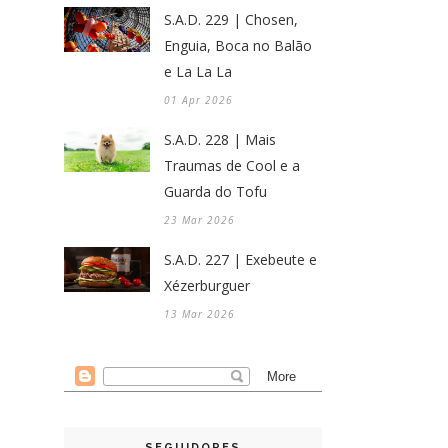
S.A.D. 229 | Chosen,
Enguia, Boca no Balão
e La La La
01 Apr 2026
S.A.D. 228 | Mais
Traumas de Cool e a
Guarda do Tofu
23 Mar 2026
S.A.D. 227 | Exebeute e
Xézerburguer
13 Mar 2026
SEGUIDORES