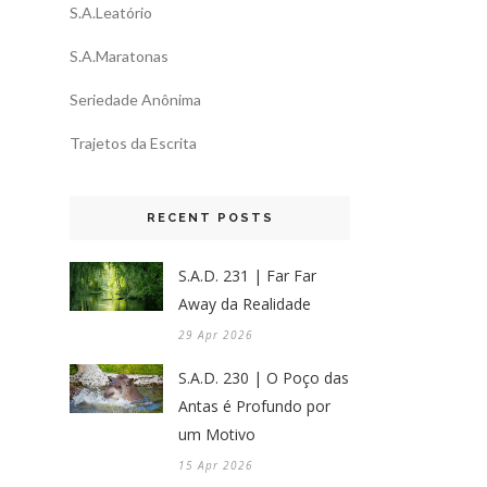
S.A.Leatório
S.A.Maratonas
Seriedade Anônima
Trajetos da Escrita
RECENT POSTS
S.A.D. 231 | Far Far
Away da Realidade
29 Apr 2026
S.A.D. 230 | O Poço das
Antas é Profundo por
um Motivo
15 Apr 2026