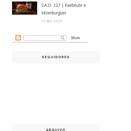
S.A.D. 227 | Exebeute e
Xézerburguer
13 Mar 2026
SEGUIDORES
ARQUIVO