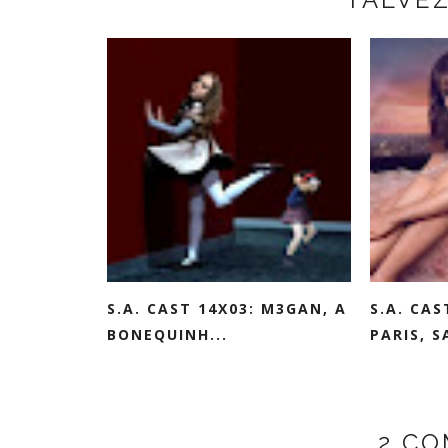
S.A. CAST 14X03: M3GAN, A
S.A. CAS
BONEQUINH...
PARIS, SA
2 C