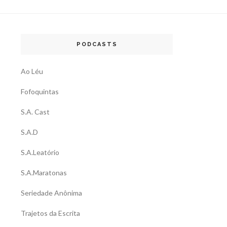
PODCASTS
Ao Léu
Fofoquintas
S.A. Cast
S.A.D
S.A.Leatório
S.A.Maratonas
Seriedade Anônima
Trajetos da Escrita