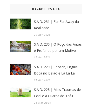
RECENT POSTS
S.A.D. 231 | Far Far Away da
Realidade
29 Apr 2026
S.A.D. 230 | O Poço das Antas
é Profundo por um Motivo
15 Apr 2026
S.A.D. 229 | Chosen, Enguia,
Boca no Balão e La La La
01 Apr 2026
S.A.D. 228 | Mais Traumas de
Cool e a Guarda do Tofu
23 Mar 2026