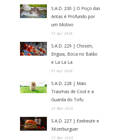
S.A.D. 230 | O Poço das
Antas é Profundo por
um Motivo
15 Apr 2026
S.A.D. 229 | Chosen,
Enguia, Boca no Balão
e La La La
01 Apr 2026
S.A.D. 228 | Mais
Traumas de Cool e a
Guarda do Tofu
23 Mar 2026
S.A.D. 227 | Exebeute e
Xézerburguer
13 Mar 2026