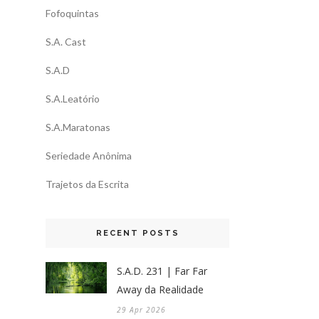
Fofoquintas
S.A. Cast
S.A.D
S.A.Leatório
S.A.Maratonas
Seriedade Anônima
Trajetos da Escrita
RECENT POSTS
S.A.D. 231 | Far Far
Away da Realidade
29 Apr 2026