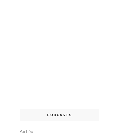
PODCASTS
Ao Léu