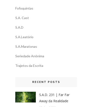
Fofoquintas
S.A. Cast
S.A.D
S.A.Leatório
S.A.Maratonas
Seriedade Anônima
Trajetos da Escrita
RECENT POSTS
S.A.D. 231 | Far Far
Away da Realidade