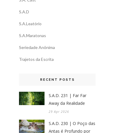
S.A.D
S.A.Leatório
S.A.Maratonas
Seriedade Anônima
Trajetos da Escrita
RECENT POSTS
S.A.D. 231 | Far Far
Away da Realidade
29 Apr 2026
S.A.D. 230 | O Poço das
Antas é Profundo por