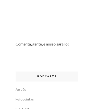
Comenta, gente, é nosso sarálio!
PODCASTS
Ao Léu
Fofoquintas
S.A. Cast