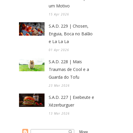
um Motivo
15 Apr 2026
S.A.D. 229 | Chosen,
Enguia, Boca no Balão
e La La La
01 Apr 2026
S.A.D. 228 | Mais
Traumas de Cool e a
Guarda do Tofu
23 Mar 2026
S.A.D. 227 | Exebeute e
Xézerburguer
13 Mar 2026