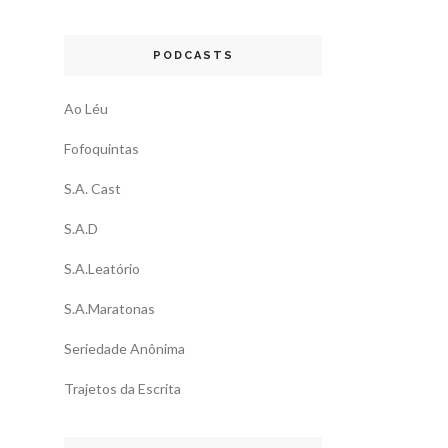
PODCASTS
Ao Léu
Fofoquintas
S.A. Cast
S.A.D
S.A.Leatório
S.A.Maratonas
Seriedade Anônima
Trajetos da Escrita