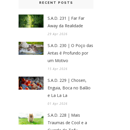
RECENT POSTS
S.A.D. 231 | Far Far
Away da Realidade
29 Apr 2026
S.A.D. 230 | O Poço das
Antas é Profundo por
um Motivo
15 Apr 2026
S.A.D. 229 | Chosen,
Enguia, Boca no Balão
e La La La
01 Apr 2026
S.A.D. 228 | Mais
Traumas de Cool e a